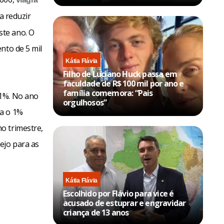
a reduzir
ste ano. O
nto de 5 mil
Kátia Flávia
Filho de Luciano Huck passa em
faculdade de R$ 100 mil por ano e
família comemora: “Pais
 1%. No ano
orgulhosos”
ra o 1%
o trimestre,
ejo para as
Kátia Flávia
Escolhido por Flávio para vice é
acusado de estuprar e engravidar
criança de 13 anos