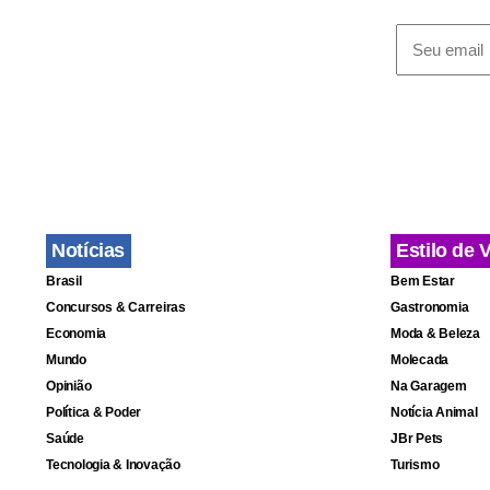
prova disso
menor reflet
de crescime
importações"
A produção i
Estado de S
Notícias
Estilo de 
reage com d
Brasil
Bem Estar
percentuais
Concursos & Carreiras
Gastronomia
Economia
Moda & Beleza
indústrias d
Mundo
Molecada
aparelhos e
Opinião
Na Garagem
Política & Poder
Notícia Animal
Saúde
JBr Pets
Tecnologia & Inovação
Turismo