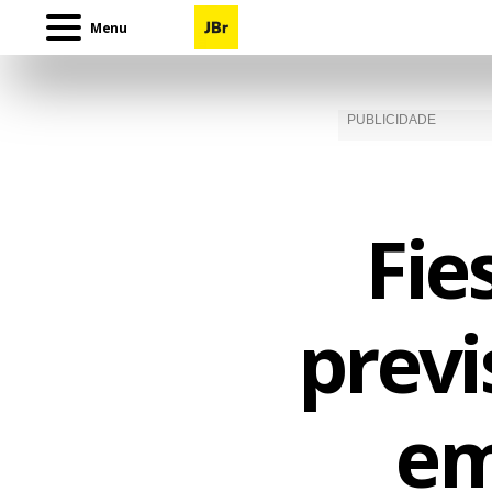
Menu
Fie
previ
em