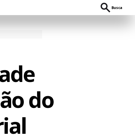
Busca
tade
são do
ial