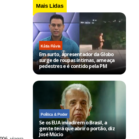
Mais Lidas
Kátia Flávia
Em surto, apresentador da Globo
surge de roupas íntimas, ameaça
pedestres e é contido pela PM
Política & Poder
Se os EUA invadirem o Brasil, a
gente terá que abrir o portão, diz
José Múcio
2006,
viagra