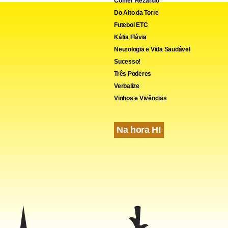
Comer Rezando
Do Alto da Torre
Futebol ETC
Kátia Flávia
Neurologia e Vida Saudável
Sucesso!
Três Poderes
Verbalize
Vinhos e Vivências
Na hora H!
foi abatido em parte pelo fator dólar, enquanto o segundo sofr
ma "ressaca pós-Copa do Mundo", já que muitos consumidores a
desses aparelhos, sobretudo televisores. Outro setor com recu
 o de Fabricação de coque, refino de petróleo, elaboração de co