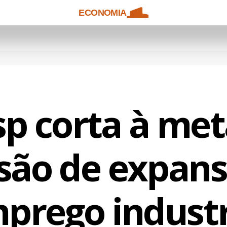
ECONOMIA
sp corta à me
são de expan
prego industr