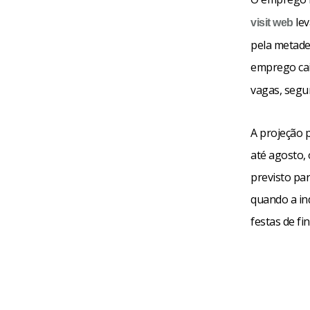
lev
visit web
pela metade
emprego cai
vagas, segu
A projeção 
até agosto,
previsto pa
quando a in
festas de fin