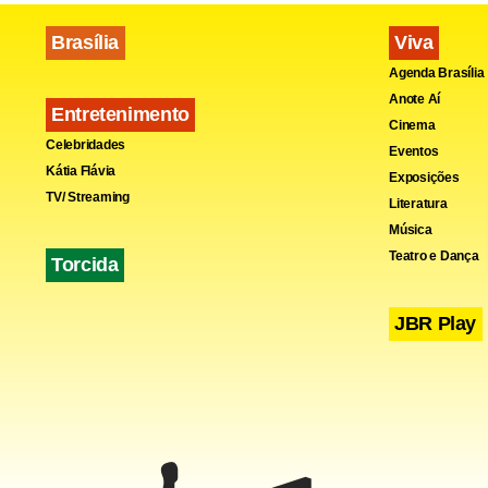
Brasília
Viva
Agenda Brasília
Anote Aí
Entretenimento
Cinema
Celebridades
Eventos
Kátia Flávia
Exposições
TV/ Streaming
Literatura
Música
Teatro e Dança
Torcida
JBR Play
O primeiro 
Francini, u
as compras 
emprego foi