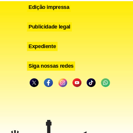
Edição impressa
Publicidade legal
Expediente
Siga nossas redes
e, segundo
nteciparam
o do
mbustíveis