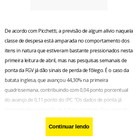
De acordo com Picchetti, a previsão de algum alívio naquela
classe de despesa está amparada no comportamento dos
itens in natura que estiveram bastante pressionados nesta
primeira leitura de abril, mas nas pesquisas semanais de
ponta da FGV já dão sinais de perda de fôlego. É o caso da
batata inglesa, que avançou 44,30% na primeira
quadrissemana, contribuindo com 0,04 ponto porcentual
do avanço de 0,11 ponto do IPC. “Os dados de ponta já
mostram desaceleração de batata e tomate. Essa pressão
deve sair ao longo das próximas semanas”, afirmou. O
Continuar lendo
tomate subiu 30,30% na primeira leitura de abril.