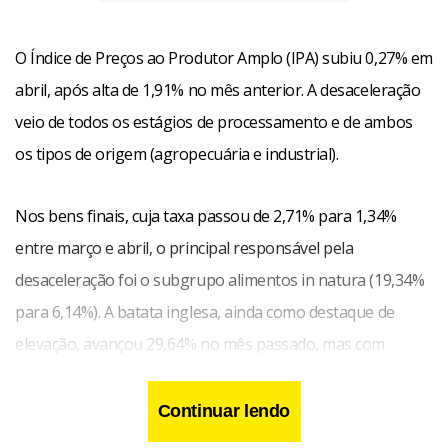
O Índice de Preços ao Produtor Amplo (IPA) subiu 0,27% em
abril, após alta de 1,91% no mês anterior. A desaceleração
veio de todos os estágios de processamento e de ambos
os tipos de origem (agropecuária e industrial).
Nos bens finais, cuja taxa passou de 2,71% para 1,34%
entre março e abril, o principal responsável pela
desaceleração foi o subgrupo alimentos in natura (19,34%
para 6,14%). A batata inglesa, ainda como destaque de
elevação, avançou 29,64% no mês passado, mas com
menos força do que os 57,72% da apuração referente a
março.
Continuar lendo