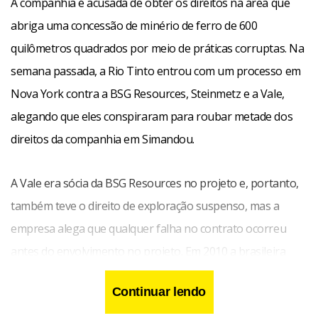
A companhia é acusada de obter os direitos na área que
abriga uma concessão de minério de ferro de 600
quilômetros quadrados por meio de práticas corruptas. Na
semana passada, a Rio Tinto entrou com um processo em
Nova York contra a BSG Resources, Steinmetz e a Vale,
alegando que eles conspiraram para roubar metade dos
direitos da companhia em Simandou.
A Vale era sócia da BSG Resources no projeto e, portanto,
também teve o direito de exploração suspenso, mas a
empresa alega que qualquer falha no contrato ocorreu
antes do envolvimento no projeto. Em 2010 a brasileira
pagou US$ 2,5 bilhões à BSG Resources por uma
Continuar lendo
participação de 51% na exploração. Fonte: Dow Jones