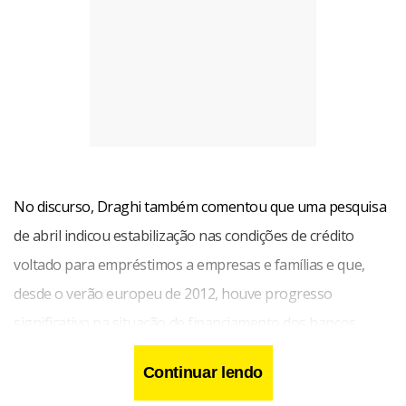
No discurso, Draghi também comentou que uma pesquisa
de abril indicou estabilização nas condições de crédito
voltado para empréstimos a empresas e famílias e que,
desde o verão europeu de 2012, houve progresso
significativo na situação de financiamento dos bancos.
“Para garantir a transmissão adequada da política
Continuar lendo
monetária para as condições de financiamento nos países