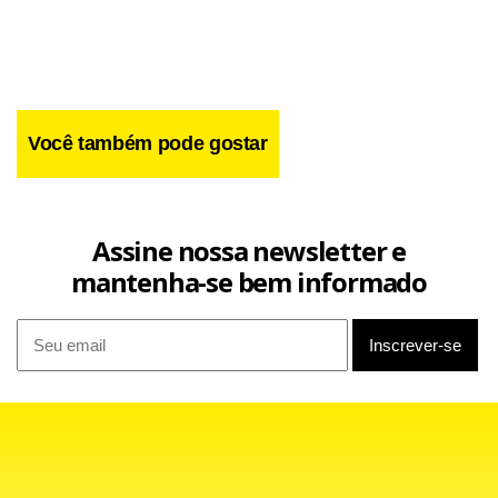
Você também pode gostar
Assine nossa newsletter e
mantenha-se bem informado
Os economistas consultados pelo The Wall Street Journal
esperam que a economia norte-americana tenha criado
200 mil postos de trabalho, acima das 175 mil vagas criadas
do mês anterior.