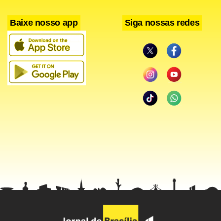
“Se o número de vagas criadas for inferior 150 mil isso
Baixe nosso app
Siga nossas redes
levantaria novas preocupações sobre a economia dos
EUA”, disse Dai Sato, vice-presidente sênior da divisão de
comércio exterior do Mizuho Bank. “Uma leitura entre 170
mil e 200 mil seria mais bem recebida pelo mercado”,
acrescentou.
Os indicadores norte-americanos divulgados ontem não
conseguiram apresentar sinais de que a economia do país
se recuperou da recente fragilidade. O número de
trabalhadores que entraram pela primeira vez com pedido
de auxílio-desemprego subiu 16 mil na semana encerrada
em 29 de março, para 326 mil. O índice de atividade de