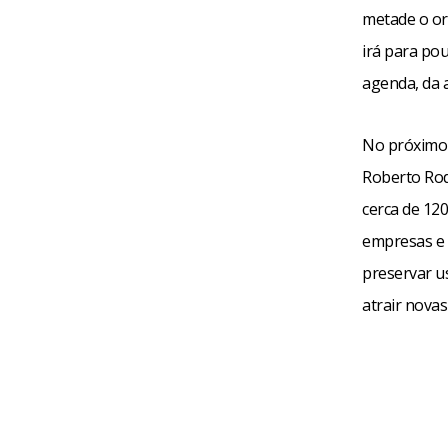
metade o orç
irá para po
agenda, da a
No próximo d
Roberto Rod
cerca de 120
empresas e 
preservar us
atrair nova