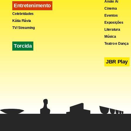
Anote Aí
Entretenimento
Cinema
Celebridades
Eventos
Kátia Flávia
Exposições
TV/ Streaming
Literatura
Música
Teatro e Dança
Torcida
JBR Play
Novo discu
A Unica tam
tradicional 