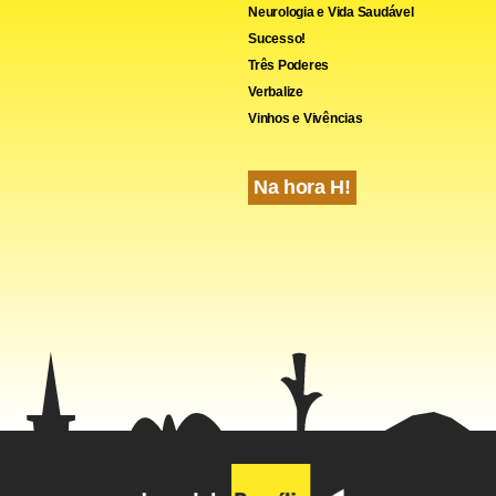
Neurologia e Vida Saudável
Sucesso!
Três Poderes
Verbalize
Vinhos e Vivências
Na hora H!
rso
bém mudou o discurso político e o trato com o governo federal.
postura de cautela foi substituída por contestações e ataques a