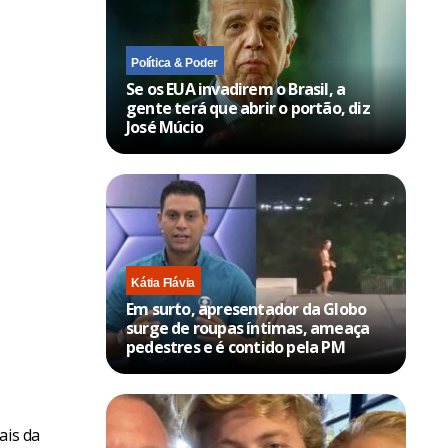
Política & Poder
Se os EUA invadirem o Brasil, a
gente terá que abrir o portão, diz
José Múcio
Kátia Flávia
Em surto, apresentador da Globo
surge de roupas íntimas, ameaça
pedestres e é contido pela PM
ais da