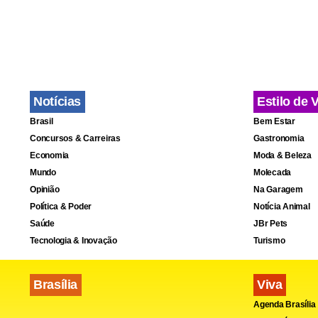
iniciada ti
será ampliad
estão tendo
associação c
Notícias
Estilo de 
Brasil
Bem Estar
Para o cons
Concursos & Carreiras
Gastronomia
Internaciona
Economia
Moda & Beleza
adaptação à 
Mundo
Molecada
Opinião
Na Garagem
adotada pel
Política & Poder
Notícia Animal
combustível
Saúde
JBr Pets
de dezenas d
Tecnologia & Inovação
Turismo
Brasília
Viva
Agenda Brasília