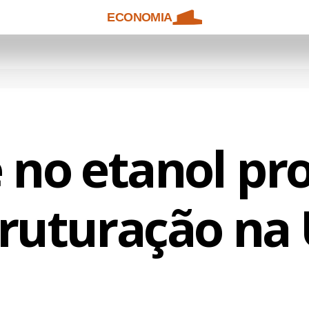
ECONOMIA
e no etanol pr
truturação na 