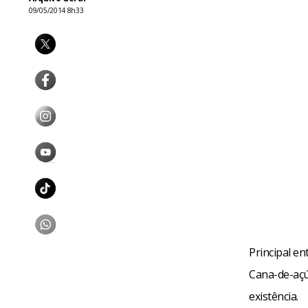
09/05/2014 8h33
Principal en
Cana-de-açú
existência.