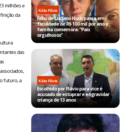
23 milhões e
Kátia Flávia
finição da
Filho de Luciano Huck passa em
faculdade de R$ 100 mil por ano e
família comemora: “Pais
orgulhosos”
cultura
entantes das
as
associados,
o futuro, a
Kátia Flávia
Escolhido por Flávio para vice é
acusado de estuprar e engravidar
criança de 13 anos