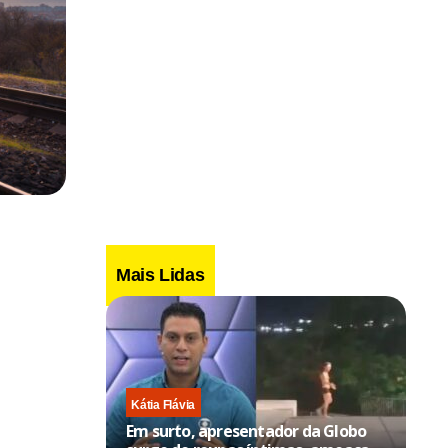
Mais Lidas
Kátia Flávia
Em surto, apresentador da Globo