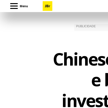
Menu
Chines
e 
inves