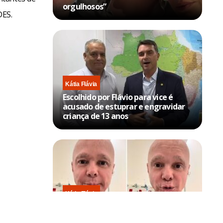
orgulhosos”
DES.
Kátia Flávia
Escolhido por Flávio para vice é
acusado de estuprar e engravidar
criança de 13 anos
Kátia Flávia
Em tratamento contra câncer raro,
Netinho sofre queda no banheiro