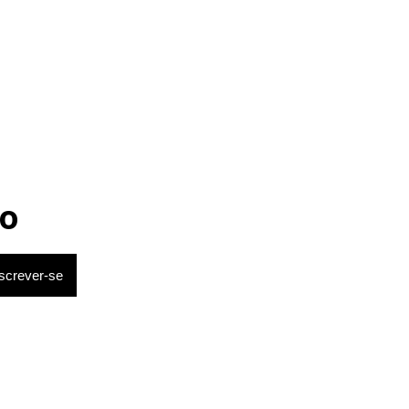
após sessão de quimio
o com
o
ileiros
a e Vale,
ris, EPR,