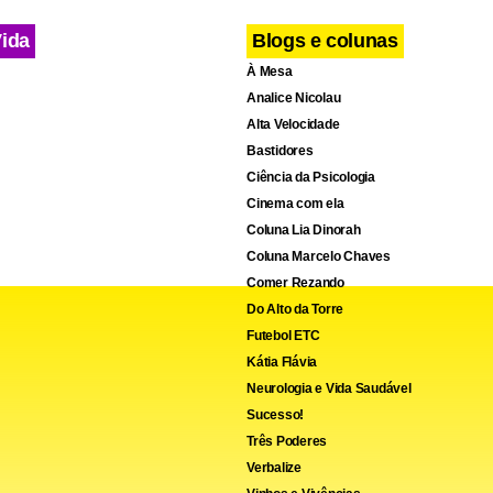
rtonave.
Vida
Blogs e colunas
À Mesa
nvestimento também estão presentes. São eles: BTG Pactual, XP 
Analice Nicolau
 Pátria Investimentos e Prisma Capital.
Alta Velocidade
Bastidores
Ciência da Psicologia
Cinema com ela
Coluna Lia Dinorah
Coluna Marcelo Chaves
Comer Rezando
Do Alto da Torre
Futebol ETC
Kátia Flávia
Neurologia e Vida Saudável
Sucesso!
Três Poderes
Verbalize