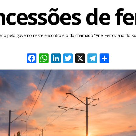
cessões de fe
hado pelo governo neste encontro é o do chamado “Anel Ferroviário do Su
Facebook
WhatsApp
LinkedIn
Twitter
X
Telegra
Share