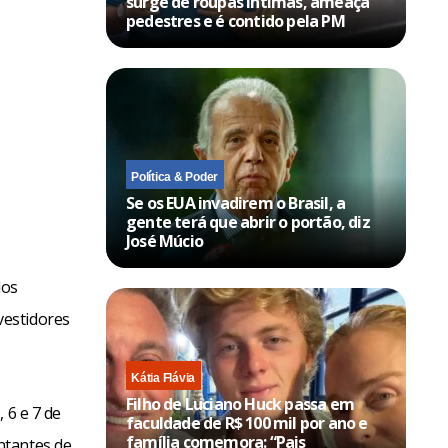
surge de roupas íntimas, ameaça
pedestres e é contido pela PM
Política & Poder
Se os EUA invadirem o Brasil, a
gente terá que abrir o portão, diz
José Múcio
dos
vestidores
Kátia Flávia
Filho de Luciano Huck passa em
 6 e 7 de
faculdade de R$ 100 mil por ano e
família comemora: “Pais
ntantes de