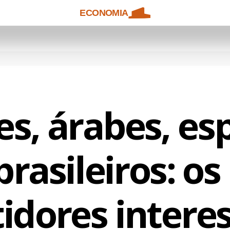
ECONOMIA
es, árabes, es
brasileiros: os
tidores intere