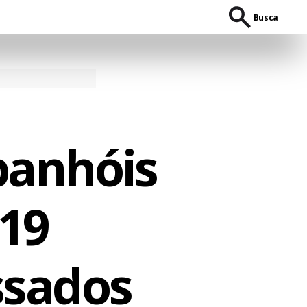
Busca
panhóis
 19
ssados