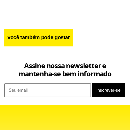
Você também pode gostar
Assine nossa newsletter e
mantenha-se bem informado
Ainda segundo a CNI, o aumento do medo do desemprego
entre dezembro de 2013 e março passado cresceu
conforme a renda familiar, sendo mais alto entre os
brasileiros de maior renda. Subiu de 3% entre aqueles de