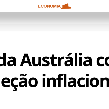
ECONOMIA
da Austrália c
eção inflacio