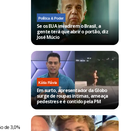
Política & Poder
Se os EUA invadirem o Brasil, a
gente terá que abrir o portão, diz
José Múcio
Kátia Flávia
Em surto, apresentador da Globo
surge de roupas íntimas, ameaça
pedestres e é contido pela PM
ão de 3,0%