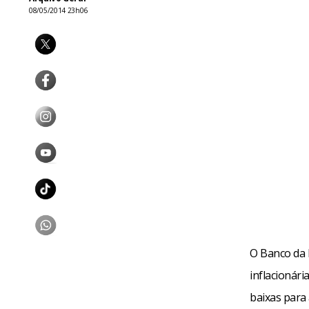
08/05/2014 23h06
O Banco da R
inflacionár
baixas para