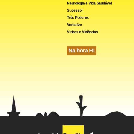
Neurologia e Vida Saudável
Sucesso!
Três Poderes
Verbalize
Vinhos e Vivências
cebook
WhatsApp
LinkedIn
Twitter
X
Telegram
Share
Na hora H!