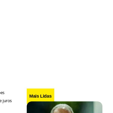
ões
Mais Lidas
e juros