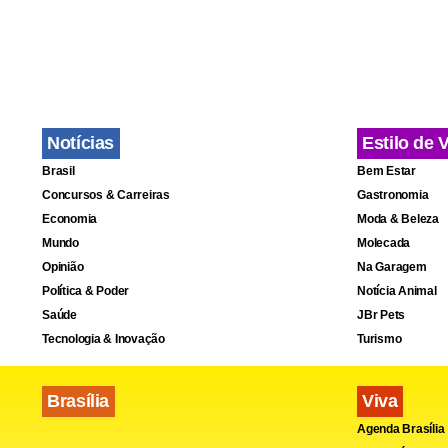
economia à 
a uma série 
Também nest
Notícias
Estilo de 
Bruto (PIB)
Brasil
Bem Estar
Newswires.
Concursos & Carreiras
Gastronomia
Economia
Moda & Beleza
Mundo
Molecada
Opinião
Na Garagem
Política & Poder
Notícia Animal
Saúde
JBr Pets
Tecnologia & Inovação
Turismo
Brasília
Viva
Agenda Brasília