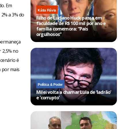
do. Em
Kátia Flávia
e 2% a 3% do
Filho de Luciano Huck passa em
faculdade de R$ 100 mil por ano e
família comemora: “Pais
orgulhosos”
o permaneça
r 2,5% no
 cenário é
a por mais
Política & Poder
Milei volta a chamar Lula de ‘ladrão’
e ‘corrupto’