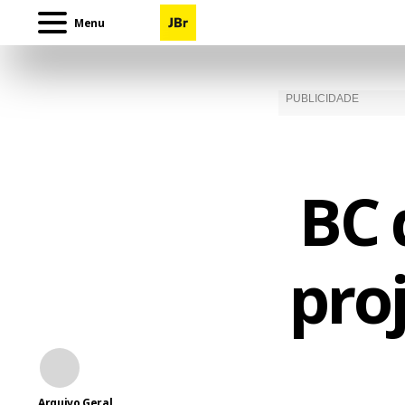
Menu
BC 
proj
Arquivo Geral