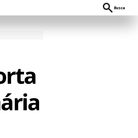
Busca
orta
nária