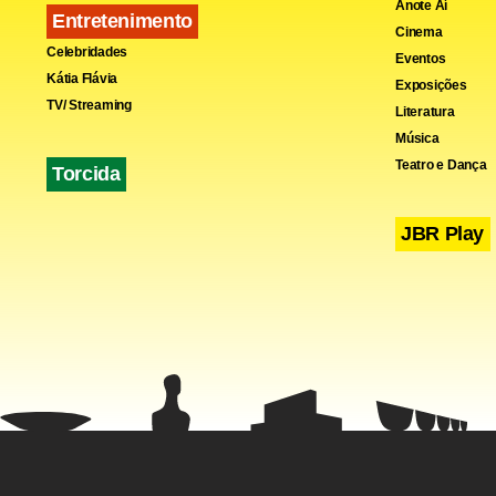
Anote Aí
Entretenimento
Cinema
Celebridades
Eventos
Kátia Flávia
Exposições
TV/ Streaming
Literatura
Música
Teatro e Dança
Torcida
Fa
JBR Play