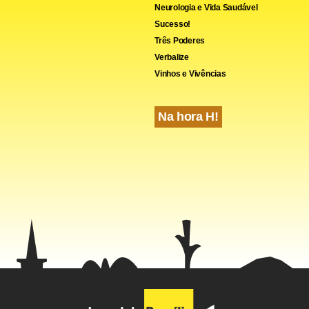
Neurologia e Vida Saudável
Sucesso!
Três Poderes
Verbalize
Vinhos e Vivências
Na hora H!
, o número de padres caiu 29% entre 1992 e 2004, segundo a e
 Somos a Igreja. Em 2004, foram ordenados 112 padres, mas 31
entaram e 37 deixaram as ordens.
que 78% dos católicos alemães é contra a regra do celibato par