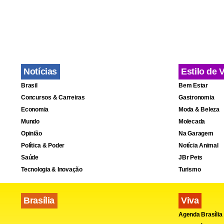
tirou longo
Ele chegou 
sabe quanto
João Paulo 2
Notícias
Estilo de 
Brasil
Bem Estar
Segundo ele
Concursos & Carreiras
Gastronomia
Peçam a De
Economia
Moda & Beleza
Mundo
Molecada
profissões,
Opinião
Na Garagem
dos padres 
Política & Poder
Notícia Animal
próximos 10-
Saúde
JBr Pets
Tecnologia & Inovação
Turismo
Brasília
Viva
Agenda Brasília