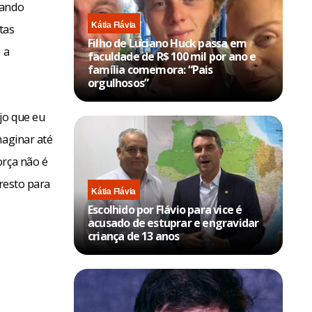
rando
Kátia Flávia
tas
Filho de Luciano Huck passa em
 a
faculdade de R$ 100 mil por ano e
família comemora: “Pais
orgulhosos”
jo que eu
maginar até
orça não é
 resto para
Kátia Flávia
Escolhido por Flávio para vice é
acusado de estuprar e engravidar
criança de 13 anos