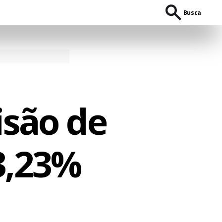
Busca
isão de
3,23%