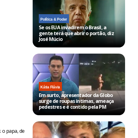
Política & Poder
Se os EUA invadirem o Brasil, a
gente terá que abrir o portão, diz
José Múcio
Kátia Flávia
Em surto, apresentador da Globo
surge de roupas íntimas, ameaça
pedestres e é contido pela PM
o papa, de
k