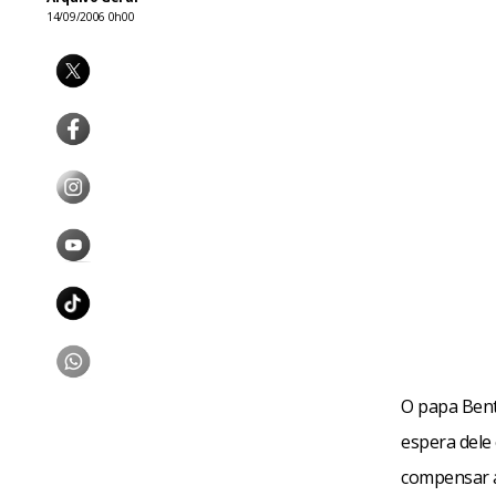
14/09/2006 0h00
O papa Bento
espera dele
compensar a 