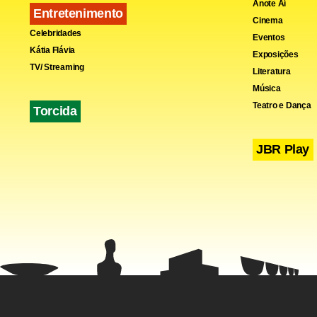
Anote Aí
Entretenimento
Cinema
Celebridades
Eventos
Kátia Flávia
Exposições
TV/ Streaming
Literatura
Música
Teatro e Dança
Torcida
JBR Play
Na Alemanha
liberal Nós
359 se apos
O grupo diz 