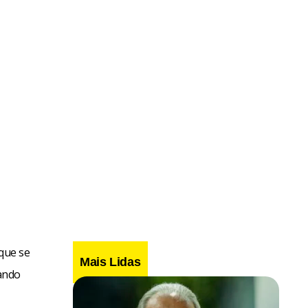
 que se
Mais Lidas
ando