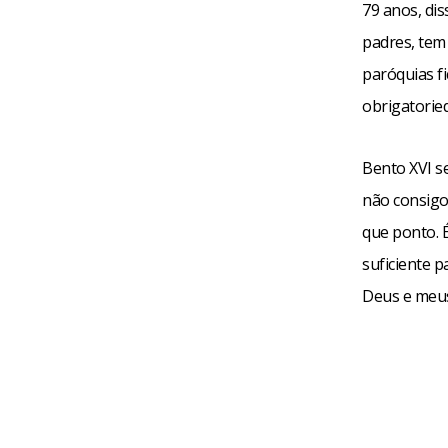
79 anos, di
padres, tem
paróquias fi
obrigatorie
Bento XVI s
não consigo
que ponto. 
suficiente p
Deus e meus