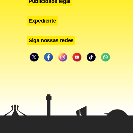
Publicidade legal
Expediente
Siga nossas redes
ntidade
1 morreram,
a os padres