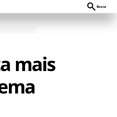
Busca
ta mais
stema