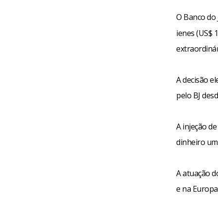
O Banco do 
ienes (US$ 1
extraordinár
A decisão el
pelo BJ des
A injeção de
dinheiro um 
A atuação d
e na Europa 