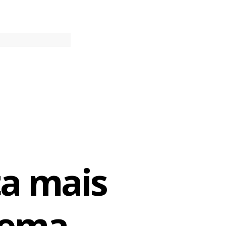
ta mais
stema