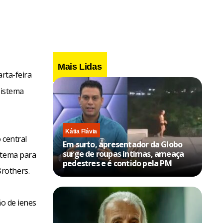
Mais Lidas
rta-feira
sistema
Kátia Flávia
 central
Em surto, apresentador da Globo
surge de roupas íntimas, ameaça
stema para
pedestres e é contido pela PM
rothers.
ão de ienes