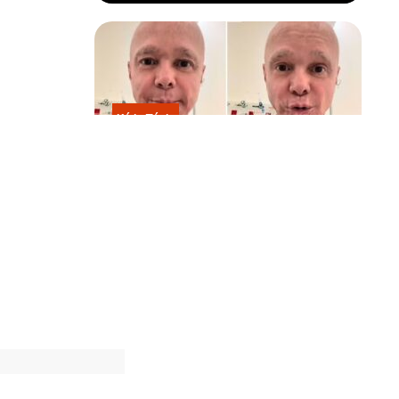
Kátia Flávia
Em tratamento contra câncer raro,
Netinho sofre queda no banheiro
após sessão de quimio