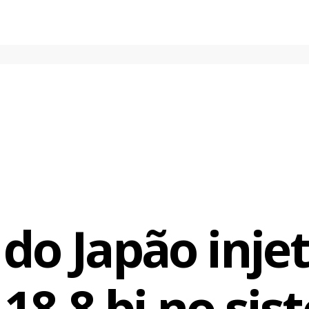
do Japão inje
18,8 bi no si