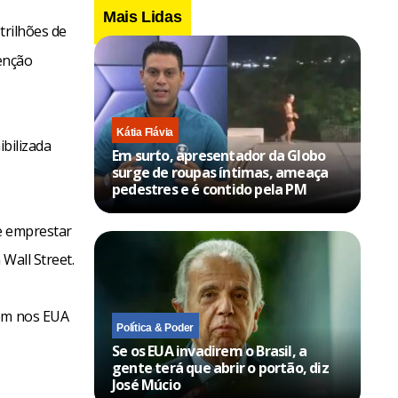
Mais Lidas
trilhões de
venção
Kátia Flávia
ibilizada
Em surto, apresentador da Globo
surge de roupas íntimas, ameaça
pedestres e é contido pela PM
de emprestar
Wall Street.
cem nos EUA
Política & Poder
Se os EUA invadirem o Brasil, a
gente terá que abrir o portão, diz
José Múcio