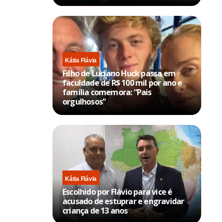
Kátia Flávia
Filho de Luciano Huck passa em
faculdade de R$ 100 mil por ano e
família comemora: “Pais
orgulhosos”
Kátia Flávia
Escolhido por Flávio para vice é
acusado de estuprar e engravidar
criança de 13 anos