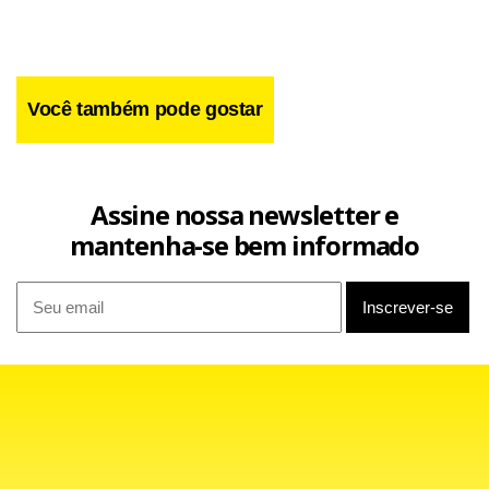
Planejamento
Rússia usa mísseis ucranianos antigos como isca
contra Ucrânia
Você também pode gostar
As projeções do BC para o IPCA de 2022 e de 2023 estão
acima do limite de tolerância da meta, de 5,0% e 4,75%,
Assine nossa newsletter e
nessa ordem, indicando três anos consecutivos de
mantenha-se bem informado
descumprimento pelo BC de seu mandato principal. Para
2024, a projeção do BC coincide com o centro da meta de
3,0%. No comunicado e na ata, a autoridade monetária
indica que a estratégia é a convergência da inflação para ao
“redor da meta ao longo do horizonte relevante”.