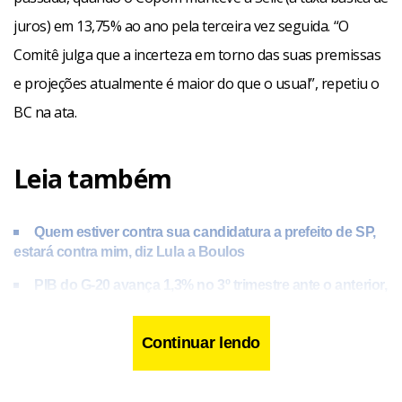
juros) em 13,75% ao ano pela terceira vez seguida. “O
Comitê julga que a incerteza em torno das suas premissas
e projeções atualmente é maior do que o usual”, repetiu o
BC na ata.
Leia também
Quem estiver contra sua candidatura a prefeito de SP,
estará contra mim, diz Lula a Boulos
PIB do G-20 avança 1,3% no 3º trimestre ante o anterior,
afirma OCDE
‘Subsídios do BNDES não voltarão’, afirma Mercadante
Continuar lendo
à Febraban
Wellington Dias é cotado para o Ministério do