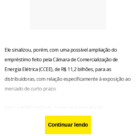
Ele sinalizou, porém, com uma possível ampliação do
empréstimo feito pela Câmara de Comercialização de
Energia Elétrica (CCEE), de R$ 11,2 bilhões, para as
distribuidoras, com relação especificamente à exposição ao
mercado de curto prazo.
Após o leilão realizado na semana passada, as
distribuidoras ainda têm uma exposição ao mercado de
Continuar lendo
curto prazo de 350 megawatts médios (MW). “Essa