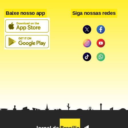
Baixe nosso app
Siga nossas redes
Segundo o diretor, a solução da exposição foi o
empréstimo. “Se esse volume de recursos não for
suficiente, vamos buscar uma complementação para cobrir
isso”, disse.
Do volume total de empréstimo, o diretor afirmou que R$
4,7 bilhões foram usados em abril para a liquidação das
operações de fevereiro e R$ 3,3 bilhões estão separados
para a liquidação de março, paga em maio. Os outros R$ 3
bilhões devem ser usados na liquidação de abril, o que irá
ocorrer em junho.