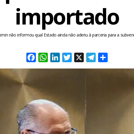
importado
kmin não informou qual Estado ainda não aderiu à parceria para a subve
Facebook
WhatsApp
LinkedIn
Twitter
X
Telegra
Share