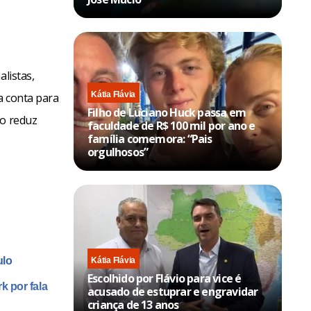
listas,
Kátia Flávia
a conta para
Filho de Luciano Huck passa em
no reduz
faculdade de R$ 100 mil por ano e
família comemora: “Pais
orgulhosos”
ulo
Kátia Flávia
Escolhido por Flávio para vice é
k por fala
acusado de estuprar e engravidar
criança de 13 anos