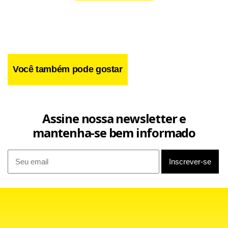
Você também pode gostar
Em abril, Ramos foi substituído pelo promotor Ricardo
Assine nossa newsletter e
Manuel Castro, que elaborou nova manifestação pedindo
mantenha-se bem informado
que o juiz desconsidere o pedido anterior da Promotoria e
condene Monark ao pagamento de R$ 4 milhões.
Leia também
Vorcaro já usava ciranda financeira ao comprar banco