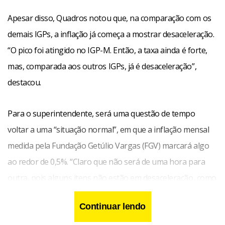
Apesar disso, Quadros notou que, na comparação com os
demais IGPs, a inflação já começa a mostrar desaceleração.
“O pico foi atingido no IGP-M. Então, a taxa ainda é forte,
mas, comparada aos outros IGPs, já é desaceleração”,
destacou.
Para o superintendente, será uma questão de tempo
voltar a uma “situação normal”, em que a inflação mensal
medida pela Fundação Getúlio Vargas (FGV) marcará algo
ao redor de 0,5%. “Claro que não será de uma hora para
outra, pois alguns itens não estão em desaceleração, como
é o caso da pecuária. Então, será um processo gradativo”,
Continuar lendo
ponderou.