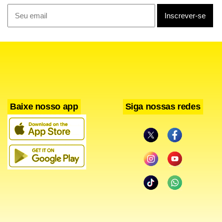
Ainda assim, a companhia lembra que propôs à Anvisa a
realização de novos testes conduzidos por laboratórios
independentes autorizados pela agência, abrangendo
todos os lotes já comercializados. O objetivo, segundo a
empresa, é garantir a liberação dos produtos para uso o
mais rapidamente possível.
Baixe nosso app
Siga nossas redes
A fabricante acrescenta que mantém em andamento um
investimento de R$ 130 milhões para adequação aos
requisitos definidos em conjunto com a Anvisa. A empresa
afirmou ainda que segue comprometida com a
transparência e a segurança de seus consumidores.
Estadão Conteúdo