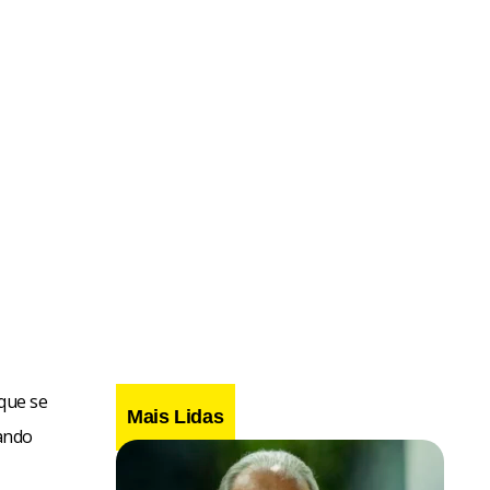
 que se
Mais Lidas
ando