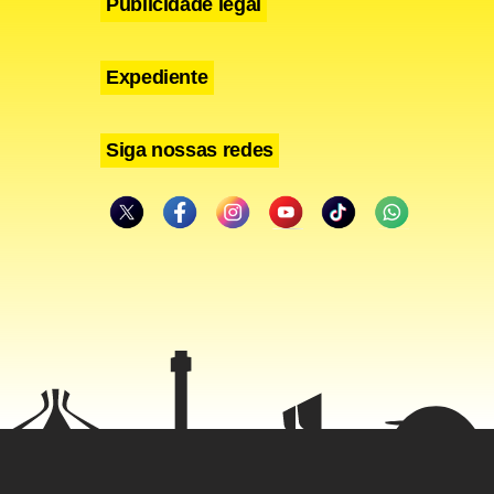
Publicidade legal
Expediente
Siga nossas redes
ntidade
1 morreram,
a os padres