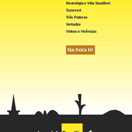
Neurologia e Vida Saudável
Sucesso!
Três Poderes
Verbalize
Vinhos e Vivências
Na hora H!
, o número de padres caiu 29% entre 1992 e 2004, segundo a e
 Somos a Igreja. Em 2004, foram ordenados 112 padres, mas 31
entaram e 37 deixaram as ordens.
que 78% dos católicos alemães é contra a regra do celibato par