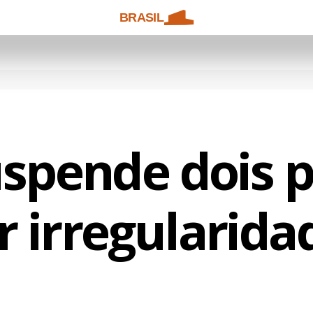
BRASIL
spende dois 
r irregularida