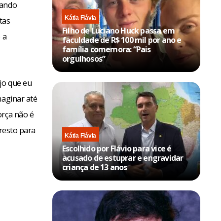
rando
Kátia Flávia
tas
Filho de Luciano Huck passa em
 a
faculdade de R$ 100 mil por ano e
família comemora: “Pais
orgulhosos”
jo que eu
maginar até
orça não é
 resto para
Kátia Flávia
Escolhido por Flávio para vice é
acusado de estuprar e engravidar
criança de 13 anos