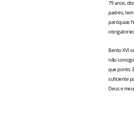
79 anos, di
padres, tem
paróquias fi
obrigatorie
Bento XVI s
não consigo
que ponto. 
suficiente p
Deus e meus