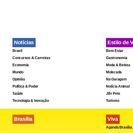
tirou longo
Ele chegou 
sabe quanto
João Paulo 2
Notícias
Estilo de 
Brasil
Bem Estar
Segundo ele
Concursos & Carreiras
Gastronomia
Peçam a De
Economia
Moda & Beleza
Mundo
Molecada
profissões,
Opinião
Na Garagem
dos padres 
Política & Poder
Notícia Animal
próximos 10-
Saúde
JBr Pets
Tecnologia & Inovação
Turismo
Brasília
Viva
Agenda Brasília