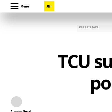
Menu
TCU su
po
Arquivo Geral