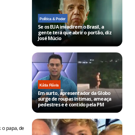
Política & Poder
Se os EUA invadirem o Brasil, a
gente terá que abrir o portão, diz
José Múcio
Kátia Flávia
Em surto, apresentador da Globo
surge de roupas íntimas, ameaça
pedestres e é contido pela PM
o papa, de
k