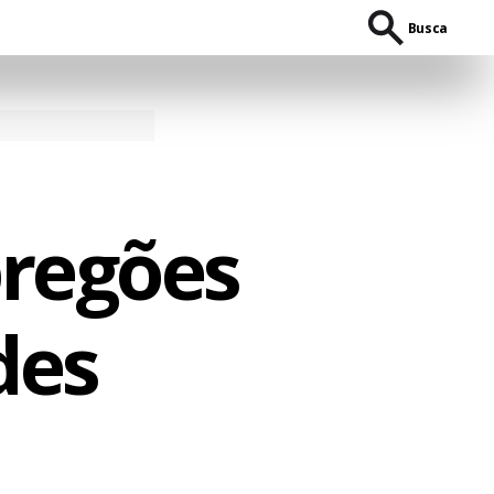
Busca
pregões
des