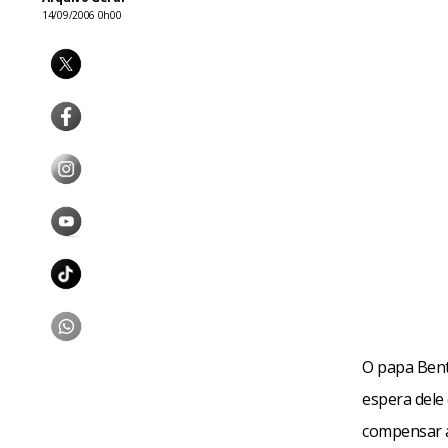
14/09/2006 0h00
O papa Bento
espera dele
compensar a 