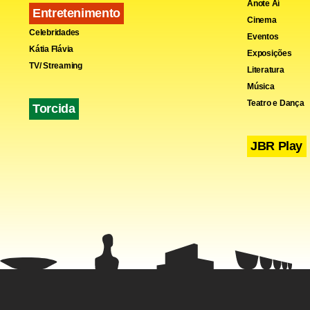
Anote Aí
Entretenimento
Cinema
Celebridades
Eventos
Kátia Flávia
Exposições
TV/ Streaming
Literatura
Música
Teatro e Dança
Torcida
JBR Play
Na Alemanha
liberal Nós
359 se apos
O grupo diz 