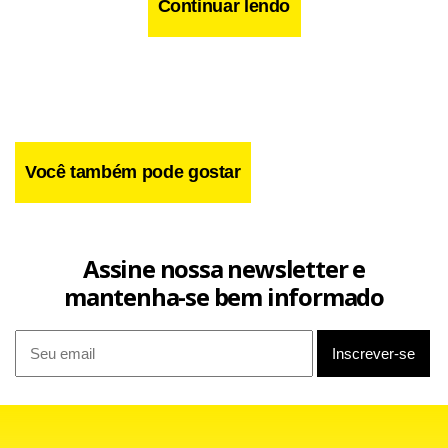
Continuar lendo
A Defesa Civil estadual também confirmou mortos em
Petrópolis, na Região Serrana, e em São Gonçalo, região
Você também pode gostar
Metropoliatana.
Na cidade do Rio, as vítimas foram encontradas no Morro
Assine nossa newsletter e
dos Macacos, Morro do Borel, Morro do Turano, na zona
mantenha-se bem informado
norte, e no Recreiro, zona oeste.