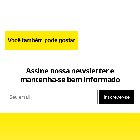
Você também pode gostar
Os números foram divulgados nesta terça-feira (6) pelo
diretor-geral da empresa, Marcos Etchegoyen. De acordo
Assine nossa newsletter e
com ele, o aumento do poder de compra da família
mantenha-se bem informado
brasileira foi alavancado principalmente pela expansão da
renda das classes C, D e E.