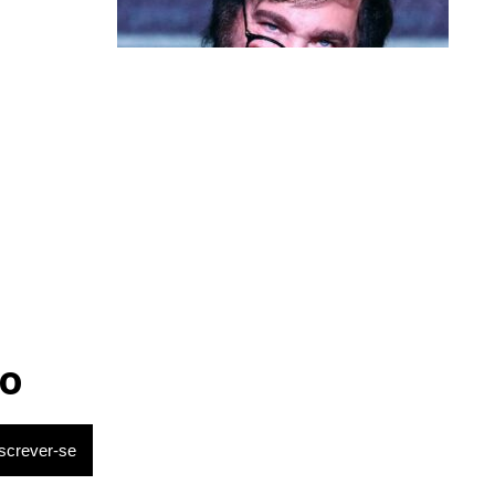
Política & Poder
Milei volta a chamar Lula de ‘ladrão’
e ‘corrupto’
o