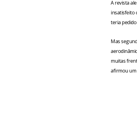
A revista al
insatisfeit
teria pedid
Mas segundo
aerodinâmic
muitas fren
afirmou um 