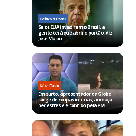
Política & Poder
Se os EUA invadirem o Brasil, a
gente terá que abrir o portão, diz
José Múcio
Kátia Flávia
Em surto, apresentador da Globo
surge de roupas íntimas, ameaça
pedestres e é contido pela PM