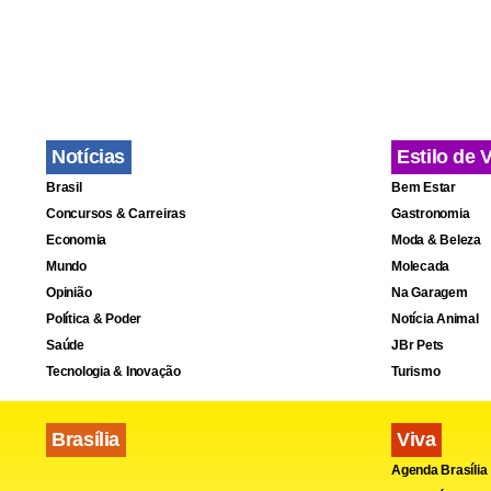
Notícias
Estilo de 
Brasil
Bem Estar
Concursos & Carreiras
Gastronomia
Economia
Moda & Beleza
Mundo
Molecada
Opinião
Na Garagem
Política & Poder
Notícia Animal
Saúde
JBr Pets
Tecnologia & Inovação
Turismo
Brasília
Viva
Agenda Brasília