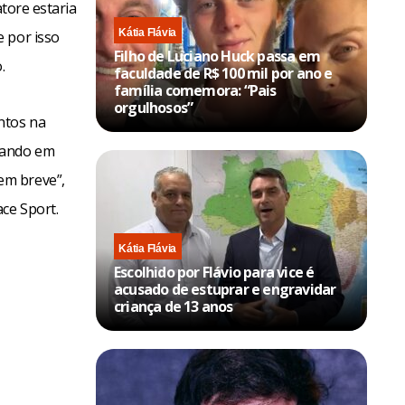
atore estaria
Kátia Flávia
 por isso
Filho de Luciano Huck passa em
.
faculdade de R$ 100 mil por ano e
família comemora: “Pais
orgulhosos”
ntos na
hando em
em breve”,
ce Sport.
Kátia Flávia
Escolhido por Flávio para vice é
acusado de estuprar e engravidar
criança de 13 anos