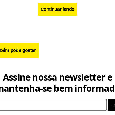
Continuar lendo
bém pode gostar
cebook
WhatsApp
LinkedIn
Twitter
X
Telegram
Share
Assine nossa newsletter e
mantenha-se bem informad