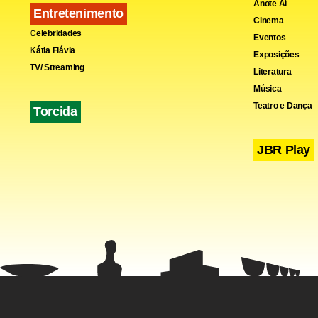
Anote Aí
Entretenimento
Cinema
Celebridades
Eventos
Kátia Flávia
Exposições
TV/ Streaming
Literatura
Música
Teatro e Dança
Torcida
JBR Play