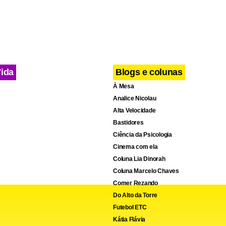
Vida
Blogs e colunas
À Mesa
Analice Nicolau
Alta Velocidade
Bastidores
Ciência da Psicologia
Cinema com ela
Coluna Lia Dinorah
Coluna Marcelo Chaves
Comer Rezando
Do Alto da Torre
Futebol ETC
Kátia Flávia