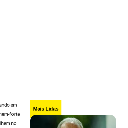
hando em
Mais Lidas
omem-forte
balhem no