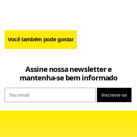
Você também pode gostar
Assine nossa newsletter e
mantenha-se bem informado
Dono da volta mais rápida desta terça-feira, Robert Kubica
foi, desta vez, o quinto colocado do dia. Apesar de não ter
tido a mesma rapidez do dia anterior, a BMW mostrou
progressos em sua confiabilidade ao conseguir cobrir a
distância de quase duas corridas.