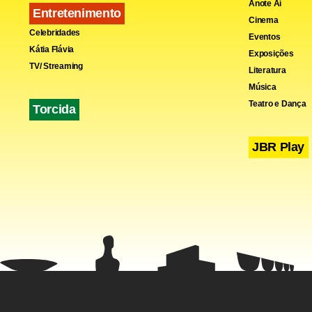
Anote Aí
Entretenimento
Cinema
Celebridades
Eventos
Kátia Flávia
Exposições
TV/ Streaming
Literatura
Música
Teatro e Dança
Torcida
Fa
JBR Play