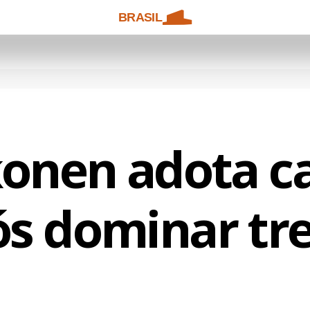
BRASIL
onen adota c
s dominar tr