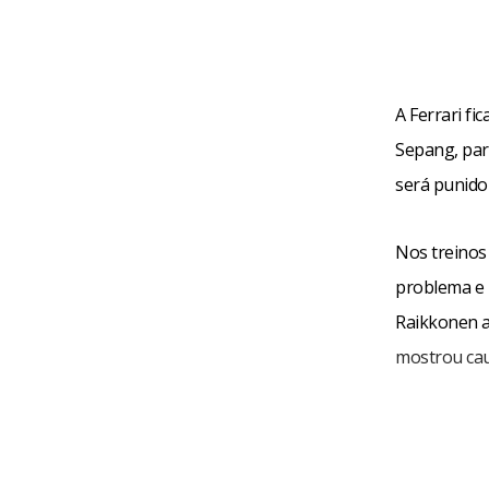
A Ferrari f
Sepang, par
será punido
Nos treinos
problema e l
Raikkonen a
mostrou cau