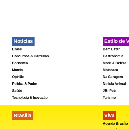
sábado”, co
Raikkonen n
qualquer co
estivemos b
Notícias
Estilo de 
Temos que t
Brasil
Bem Estar
pensar na vi
Concursos & Carreiras
Gastronomia
Economia
Moda & Beleza
Mundo
Molecada
Opinião
Na Garagem
Política & Poder
Notícia Animal
Saúde
JBr Pets
Tecnologia & Inovação
Turismo
Brasília
Viva
Agenda Brasília