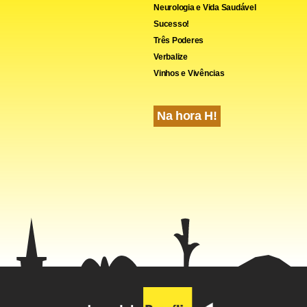
Neurologia e Vida Saudável
Sucesso!
Três Poderes
Verbalize
Vinhos e Vivências
Na hora H!
cebook
WhatsApp
LinkedIn
Twitter
X
Telegram
Share