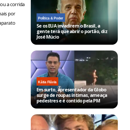
ou a corrida
nais por
Política & Poder
aparato
Se os EUA invadirem o Brasil, a
gente terá que abrir o portão, diz
José Múcio
Kátia Flávia
Em surto, apresentador da Globo
surge de roupas íntimas, ameaça
pedestres e é contido pela PM