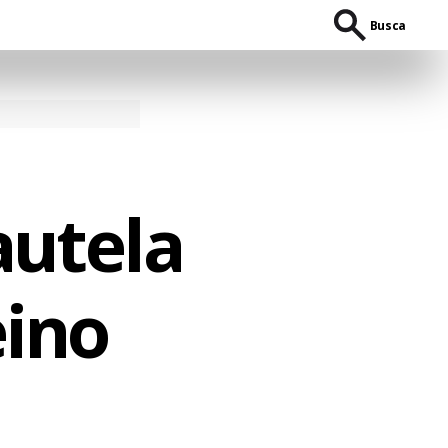
Busca
autela
eino