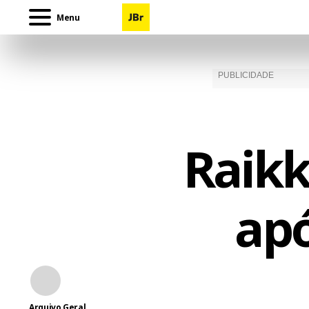
Menu
Raikk
apó
Arquivo Geral