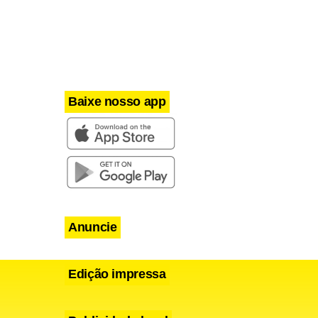
a que
om carro,
 time.
Baixe nosso app
oderemos
Anuncie
Edição impressa