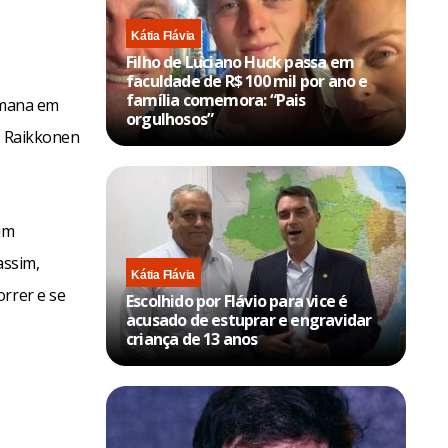
Kátia Flávia
Filho de Luciano Huck passa em
faculdade de R$ 100 mil por ano e
família comemora: “Pais
semana em
orgulhosos”
, Raikkonen
um
assim,
Kátia Flávia
orrer e se
Escolhido por Flávio para vice é
acusado de estuprar e engravidar
criança de 13 anos