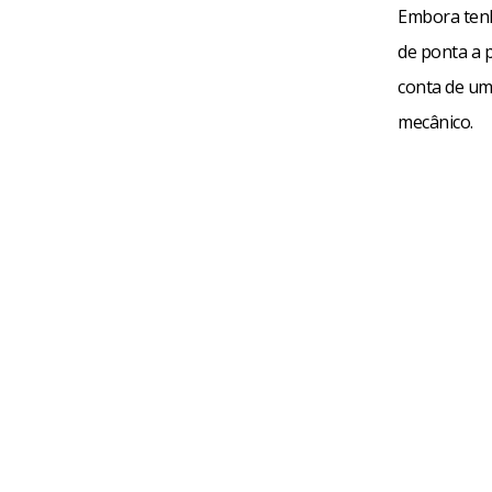
Embora tenh
de ponta a p
conta de um
mecânico.