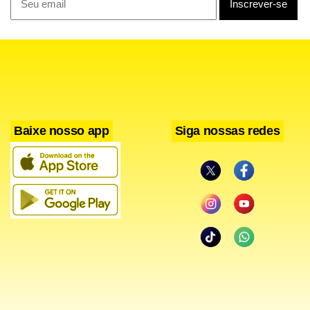
A Polícia Civil do Acre informou que a causa da morte ainda
não foi determinada. Enquanto isso, amigos, colegas de
profissão e autoridades publicaram mensagens de pesar
nas redes sociais.
Baixe nosso app
Siga nossas redes
A governadora Mailza Assis também lamentou o
falecimento. “Nenhuma palavra é capaz de amenizar a dor
de uma perda tão grande. Que Deus acolha Rafaela em sua
infinita misericórdia e conceda conforto, força e serenidade
ao conselheiro Ronald Polanco, à dona Marilza, aos seus
irmãos Renan, Iza e Cecília, ao filho Enrico e a todos os
familiares e amigos”, afirmou.