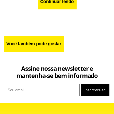
Continuar lendo
Você também pode gostar
Assine nossa newsletter e
mantenha-se bem informado
Amanhã, Prodi vai se encontrar em Brasília com o
presidente Luiz Inácio Lula da Silva. Entre os temas que
devem ser tratados está o destravamento da rodada
comercial de Doha, da Organização Mundial do Comércio
(OMC), no tocante aos subsídios agrícolas.