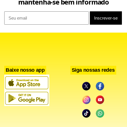
mantenha-se bem informado
presos.
Segundo a polícia, a análise do material apreendido
possibilitou a identificação de ordens internas do PCC,
contatos com integrantes da alta hierarquia e menções a
atos violentos contra servidores públicos.
Um dos trechos analisados mencionava uma “mulher da
Baixe nosso app
Siga nossas redes
transportadora” que teria sido responsável pela
informação de endereços de agentes públicos alvos de
ataques planejados.
Um segundo inquérito procurou identificar quem é essa
mulher e qual a relação dela com a transportadora do PCC.