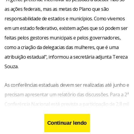
as ações federais, mas as metas do Plano que são
responsabilidade de estados e municípios. Como vivemos
em um estado federativo, existem ações que só podem ser
feitas pelos gestores municipais e pelos governadores,
como a criação da delegacias das mulheres, que é uma
atribuição estadual", informou a secretária adjunta Tereza
Souza.
As conferências estaduais devem ser realizadas até junho e
precisam apresentar um relatório das discussões. Para a 2ª
Conferência Nacional está prevista a participação de 2,8 mil
delegados escolhidos nesses encontros estaduais. A
eleição deles levará em conta aspectos como diversidade de
Continuar lendo
raça, de classe e a liberdade sexual.