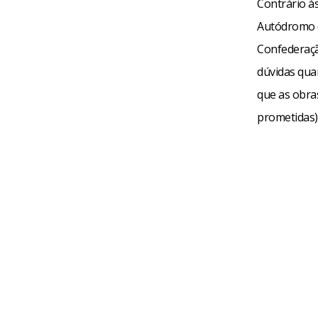
Contrário à
Autódromo d
Confederaçã
dúvidas qua
que as obras
prometidas)”