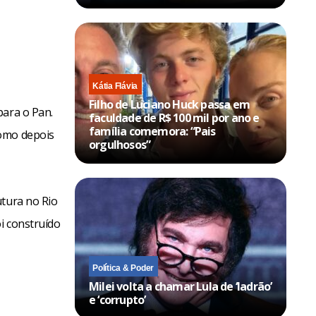
Kátia Flávia
Filho de Luciano Huck passa em
para o Pan.
faculdade de R$ 100 mil por ano e
família comemora: “Pais
romo depois
orgulhosos”
utura no Rio
i construído
Política & Poder
Milei volta a chamar Lula de ‘ladrão’
e ‘corrupto’