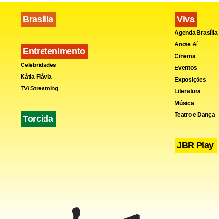
Brasília
Viva
Agenda Brasília
Anote Aí
Entretenimento
Cinema
Celebridades
Eventos
Kátia Flávia
Exposições
TV/ Streaming
Literatura
Música
Teatro e Dança
Torcida
JBR Play
Segundo ele
Motociclism
mais sua fu
automobilis