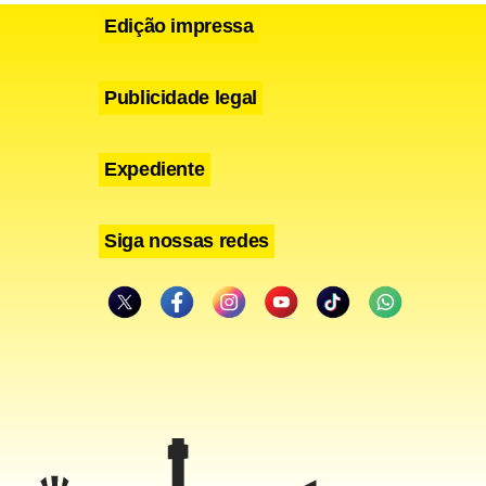
Edição impressa
Publicidade legal
Expediente
Siga nossas redes
ional de
ão atendia
ue para o
leta,