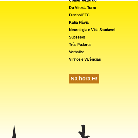
Comer Rezando
Do Alto da Torre
Futebol ETC
Kátia Flávia
Neurologia e Vida Saudável
Sucesso!
Três Poderes
Verbalize
Vinhos e Vivências
Na hora H!
, o fato de Jacarepaguá estar aprovada pela Federação Internac
o para a MotoGP coloca por terra o argumento que a pista já n
nção competitiva. “As exigências para moto são ainda maiores q
mo. Interlagos, por exemplo, não é aprovada na MotoGP”, comp