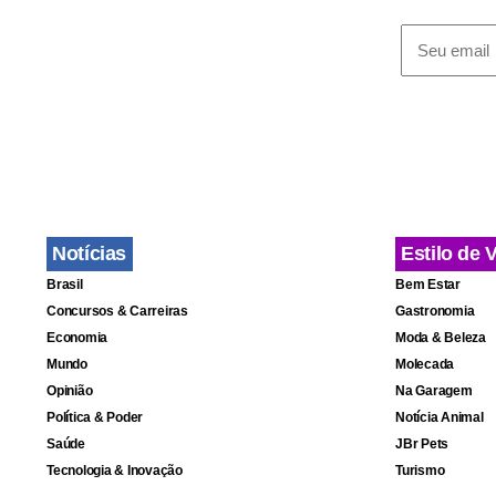
Com o proje
no qual serã
perdeu terr
apresentaçõ
“A gente nã
Notícias
Estilo de 
Scaglione, 
Brasil
Bem Estar
quando nos 
Concursos & Carreiras
Gastronomia
Brasileira 
Economia
Moda & Beleza
Mundo
Molecada
presidência
Opinião
Na Garagem
Política & Poder
Notícia Animal
Saúde
JBr Pets
Tecnologia & Inovação
Turismo