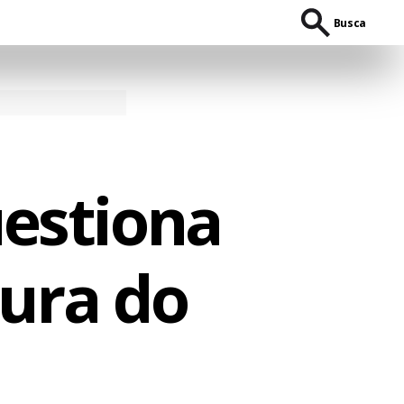
Busca
uestiona
tura do