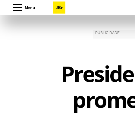
Menu
Preside
promes