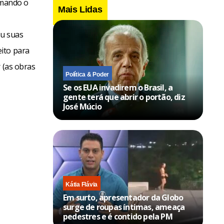
rmando o
Mais Lidas
ou suas
ito para
 (as obras
Política & Poder
Se os EUA invadirem o Brasil, a
gente terá que abrir o portão, diz
José Múcio
Kátia Flávia
Em surto, apresentador da Globo
surge de roupas íntimas, ameaça
pedestres e é contido pela PM