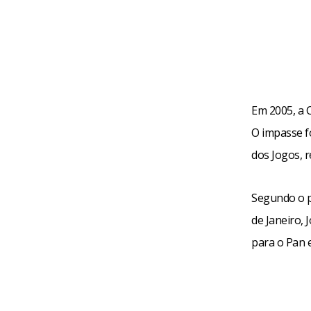
Em 2005, a 
O impasse f
dos Jogos, 
Segundo o p
de Janeiro, 
para o Pan e