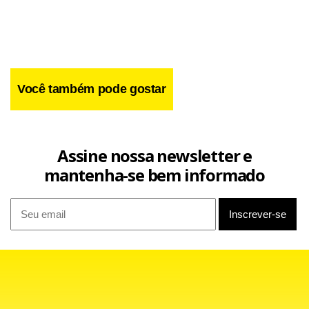
Você também pode gostar
Aeronaves e embarcações do Grupamento Marítimos
Assine nossa newsletter e
(GAM) e o Batalhão de Operações Policiais Especiais (Bope)
mantenha-se bem informado
também estão disponíveis para ações de resgate da
Defesa Civil.
Facebook
WhatsApp
LinkedIn
Twitter
X
Telegram
Share