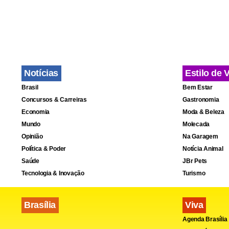
Utilizada c
Domicílios (
(IBGE), apon
programa. Po
Notícias
Estilo de 
R$ 12,2 mil
Brasil
Bem Estar
Concursos & Carreiras
Gastronomia
Economia
Moda & Beleza
Mundo
Molecada
Opinião
Na Garagem
Política & Poder
Notícia Animal
Saúde
JBr Pets
Tecnologia & Inovação
Turismo
Brasília
Viva
Agenda Brasília