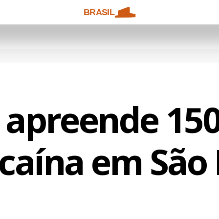
BRASIL
a apreende 150
caína em São