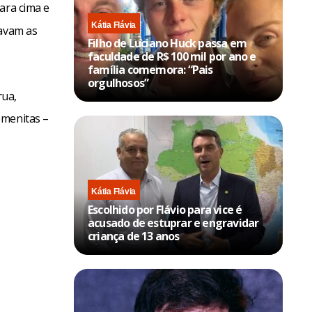
para cima e
Kátia Flávia
tavam as
Filho de Luciano Huck passa em
faculdade de R$ 100 mil por ano e
família comemora: “Pais
orgulhosos”
rua,
emenitas –
Kátia Flávia
Escolhido por Flávio para vice é
acusado de estuprar e engravidar
criança de 13 anos