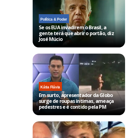
Política & Poder
Se os EUA invadirem o Brasil, a
gente terá que abrir o portão, diz
José Múcio
Kátia Flávia
Em surto, apresentador da Globo
surge de roupas íntimas, ameaça
pedestres e é contido pela PM