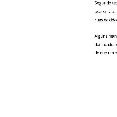
Segundo te
usasse jato
ruas da cida
Alguns mani
danificados
de que um o