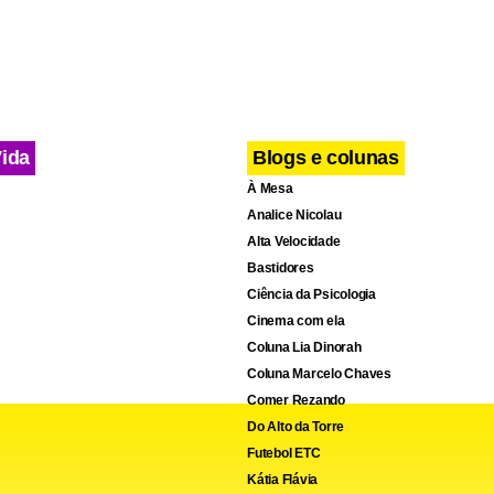
omo base para o Bolsa Família, a Pesquisa Nacional por Amostra 
Pnad), realizada em 2004 pelo Instituto Brasileiro de Geografia e 
tava 285.060 famílias com renda mensal de até R$ 120, aptas a p
r esse critério, a capital poderia incluir cerca de 60 mil famílias
Vida
Blogs e colunas
hões em recursos mensais.
À Mesa
Analice Nicolau
Alta Velocidade
Bastidores
Ciência da Psicologia
Cinema com ela
Coluna Lia Dinorah
Coluna Marcelo Chaves
Comer Rezando
Do Alto da Torre
Futebol ETC
Kátia Flávia