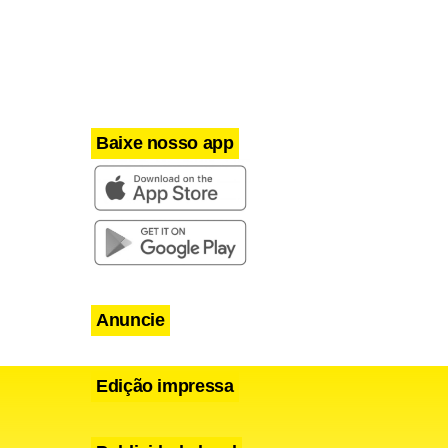
de
Estatística
articipar do
 para receber
Baixe nosso app
Anuncie
Edição impressa