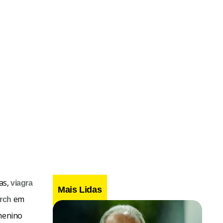
as,
viagra
Mais Lidas
em
rch
 menino