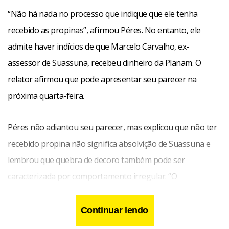
“Não há nada no processo que indique que ele tenha
recebido as propinas”, afirmou Péres. No entanto, ele
admite haver indícios de que Marcelo Carvalho, ex-
assessor de Suassuna, recebeu dinheiro da Planam. O
relator afirmou que pode apresentar seu parecer na
próxima quarta-feira.
Péres não adiantou seu parecer, mas explicou que não ter
recebido propina não significa absolvição de Suassuna e
lembrou que quebra de decoro também pode ser
caracterizada por comportamento irregular. “O
parlamentar, por suas ações ou omissões, pode ter
quebrado o decoro sem ter praticado o ilícito”.
Continuar lendo