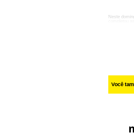
Neste doming
completou as
compatriota 
adversários 
colocado.
< !-- /hotwor
Fa
Você tam