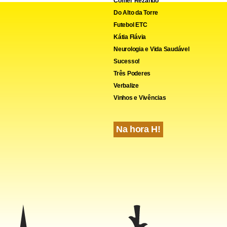
Comer Rezando
Do Alto da Torre
Futebol ETC
Kátia Flávia
Neurologia e Vida Saudável
Sucesso!
Três Poderes
Verbalize
Vinhos e Vivências
Na hora H!