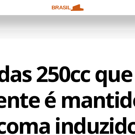
BRASIL
 das 250cc que
ente é manti
coma induzid