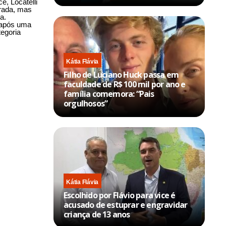
e, Locatelli
orada, mas
a.
o após uma
egoria
Kátia Flávia
Filho de Luciano Huck passa em
faculdade de R$ 100 mil por ano e
família comemora: “Pais
orgulhosos”
Kátia Flávia
Escolhido por Flávio para vice é
acusado de estuprar e engravidar
criança de 13 anos