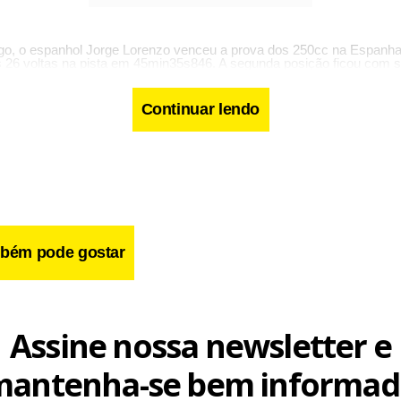
o, o espanhol Jorge Lorenzo venceu a prova dos 250cc na Espanha
 26 voltas na pista em 45min35s846. A segunda posição ficou com 
Alvaro Bautista a 0s218. Nas 125cc, o húngaro Gabor Talmacsi supe
com o tempo de 41min52s149 em 23 voltas. O tcheco Lukas Pesek f
Continuar lendo
ds -- >
cebook
WhatsApp
LinkedIn
Twitter
X
Telegram
Share
bém pode gostar
Assine nossa newsletter e
mantenha-se bem informad