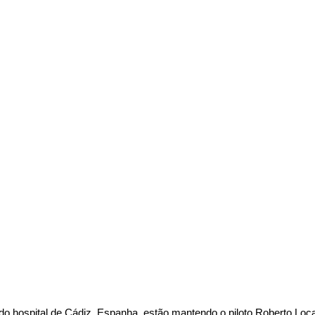
o hospital de Cádiz, Espanha, estão mantendo o piloto Roberto Loca