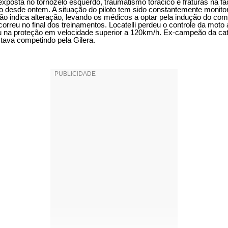
xposta no tornozelo esquerdo, traumatismo torácico e fraturas na fac
do desde ontem. A situação do piloto tem sido constantemente monit
ão indica alteração, levando os médicos a optar pela indução do com
correu no final dos treinamentos. Locatelli perdeu o controle da mot
u na proteção em velocidade superior a 120km/h. Ex-campeão da cat
stava competindo pela Gilera.