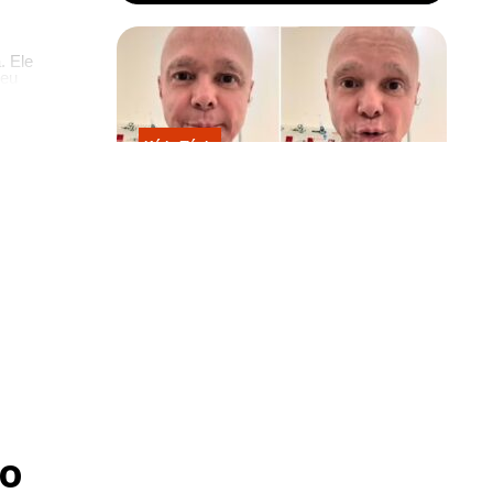
. Ele
seu
rou os
oi o segundo
Kátia Flávia
Em tratamento contra câncer raro,
Netinho sofre queda no banheiro
após sessão de quimio
o