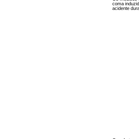
coma induzid
acidente dur