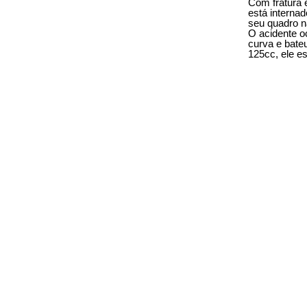
Com fratura e
está interna
seu quadro n
O acidente o
curva e bate
125cc, ele e