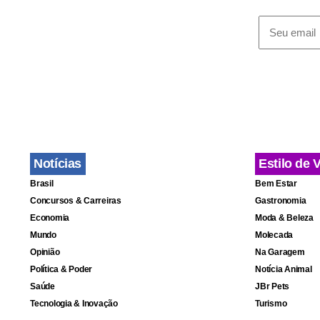
Notícias
Estilo de 
Brasil
Bem Estar
Concursos & Carreiras
Gastronomia
Economia
Moda & Beleza
Mundo
Molecada
Opinião
Na Garagem
Política & Poder
Notícia Animal
Saúde
JBr Pets
Tecnologia & Inovação
Turismo