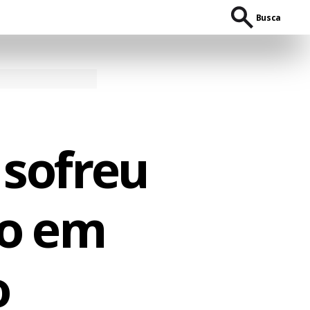
Busca
 sofreu
do em
o