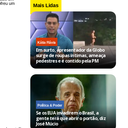
ofreu um
Mais Lidas
Kátia Flávia
Em surto, apresentador da Globo
surge de roupas íntimas, ameaça
pedestres e é contido pela PM
Política & Poder
Se os EUA invadirem o Brasil, a
gente terá que abrir o portão, diz
José Múcio