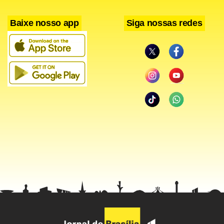
enquanto o Canadá respondeu pelos mesmos 4% do
Baixe nosso app
Siga nossas redes
Japão.