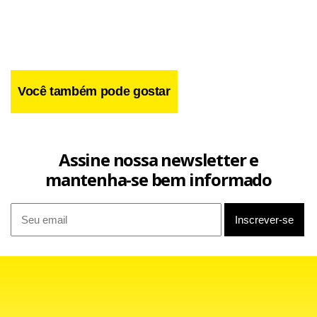
Você também pode gostar
De acordo com a Petrobras, embora os Estados Unidos
tenham sido o maior destino das exportações,
respondendo por 32%, foi para os países da Ásia que a
Assine nossa newsletter e
empresa vendeu o maior volume de petróleo. Logo em
mantenha-se bem informado
seguida aos Estados Unidos, vem o mercado indiano com
22% do volume exportado, seguido da China com 20%.
Ainda para o mercado asiático a Petrobras vendeu 4% do
total do volume exportado para o Japão. Quarto colocado,
o mercado da Europa ficou com 18% dos 22,73 milhões de
litros comercializados para o mercado externo em março,