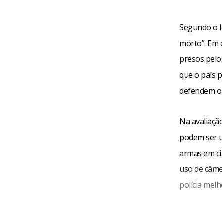
Segundo o l
morto”. Em 
presos pelo
que o país p
defendem o
Na avaliaç
podem ser u
armas em cir
uso de câme
polícia melh