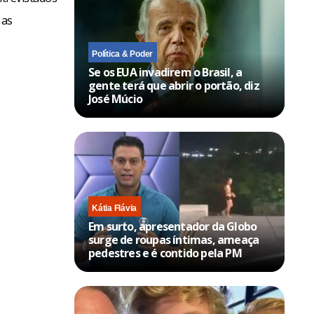
 as
Política & Poder
Se os EUA invadirem o Brasil, a
gente terá que abrir o portão, diz
José Múcio
Kátia Flávia
Em surto, apresentador da Globo
surge de roupas íntimas, ameaça
pedestres e é contido pela PM