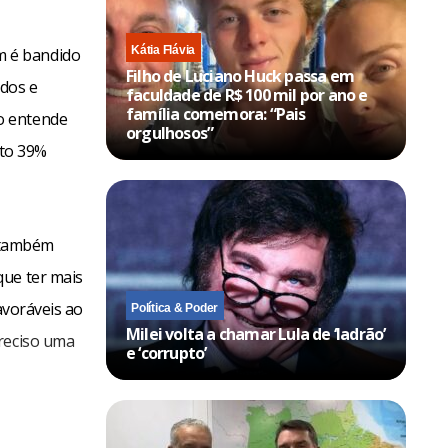
Kátia Flávia
m é bandido
Filho de Luciano Huck passa em
ados e
faculdade de R$ 100 mil por ano e
família comemora: “Pais
o entende
orgulhosos”
nto 39%
 também
que ter mais
avoráveis ao
Política & Poder
Milei volta a chamar Lula de ‘ladrão’
preciso uma
e ‘corrupto’