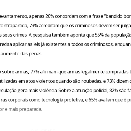
evantamento, apenas 20% concordam com a frase “bandido bo
contrapartida, 73% acreditam que os criminosos devem ser julg
s seus crimes. A pesquisa também aponta que 55% da populaçã
recisa aplicar as leis já existentes a todos os criminosos, enqua
 aumento das penas.
ão sobre armas, 77% afirmam que armas legalmente compradas
tilizadas em atos violentos quando são roubadas, e 73% dizem 
culação gera mais violência. Sobre a atuação policial, 82% são f
ras corporais como tecnologia protetiva, e 65% avaliam que é 
or e mais preparada.