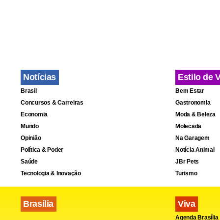
Divulgada ne
novembro a 
presenciais,
próximos an
Notícias
Estilo de 
preparadas e
Brasil
Bem Estar
ilegais de ci
Concursos & Carreiras
Gastronomia
Economia
Moda & Beleza
Mundo
Molecada
Opinião
Na Garagem
Política & Poder
Notícia Animal
Saúde
JBr Pets
Tecnologia & Inovação
Turismo
Brasília
Viva
Agenda Brasília