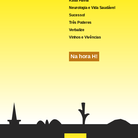
Kátia Flávia
Neurologia e Vida Saudável
Sucesso!
Três Poderes
Verbalize
Vinhos e Vivências
Na hora H!
cebook
WhatsApp
LinkedIn
Twitter
X
Telegram
Share