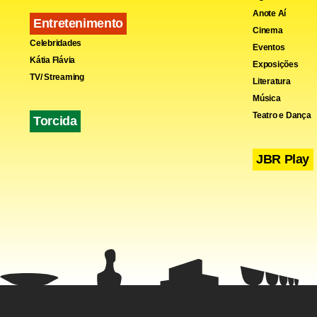
Anote Aí
Entretenimento
Cinema
Celebridades
Eventos
Kátia Flávia
Exposições
TV/ Streaming
Literatura
Música
Teatro e Dança
Torcida
Fa
JBR Play