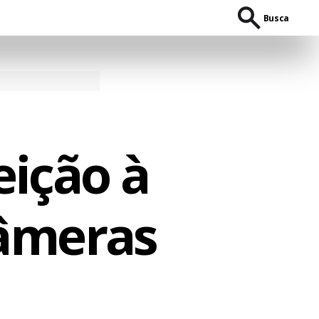
Busca
eição à
câmeras