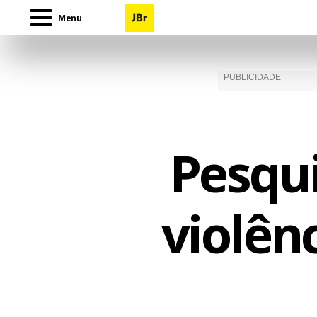
Menu
Pesqui
violên