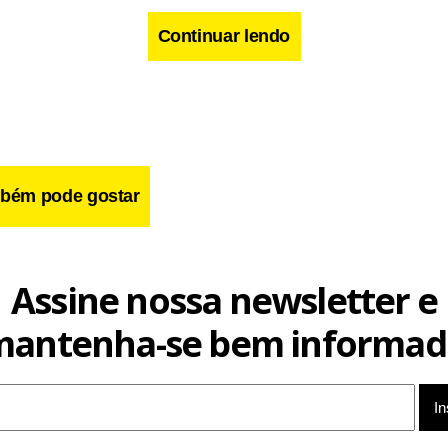
Continuar lendo
ds -- >
bém pode gostar
cebook
WhatsApp
LinkedIn
Twitter
X
Telegram
Share
Assine nossa newsletter e
mantenha-se bem informad