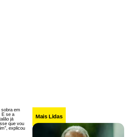
e sobra em
 E se a
Mais Lidas
alão já
isse que vou
m”, explicou