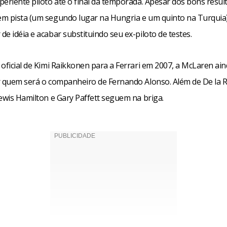
periente piloto até o final da temporada. Apesar dos bons resul
m pista (um segundo lugar na Hungria e um quinto na Turquia)
e idéia e acabar substituindo seu ex-piloto de testes.
oficial de Kimi Raikkonen para a Ferrari em 2007, a McLaren ai
r quem será o companheiro de Fernando Alonso. Além de De la R
Lewis Hamilton e Gary Paffett seguem na briga.