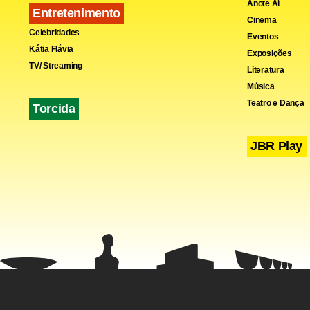
Anote Aí
Entretenimento
Cinema
Celebridades
Eventos
Kátia Flávia
Exposições
TV/ Streaming
Literatura
Música
Teatro e Dança
Torcida
JBR Play