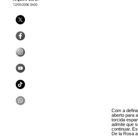
12/09/2006 0h00
Com a defini
aberto para 
torcida espa
admite que s
continuar. E
De la Rosa a