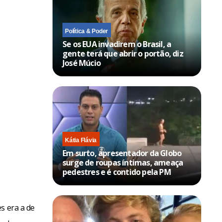
Política & Poder
Se os EUA invadirem o Brasil, a
gente terá que abrir o portão, diz
José Múcio
Kátia Flávia
Em surto, apresentador da Globo
surge de roupas íntimas, ameaça
pedestres e é contido pela PM
s era a de