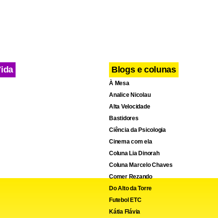
Vida
Blogs e colunas
À Mesa
Analice Nicolau
Alta Velocidade
Bastidores
Ciência da Psicologia
Cinema com ela
Coluna Lia Dinorah
Coluna Marcelo Chaves
Comer Rezando
Do Alto da Torre
Futebol ETC
Kátia Flávia