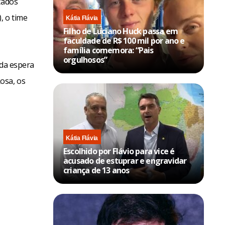
tados
, o time
Kátia Flávia
Filho de Luciano Huck passa em
faculdade de R$ 100 mil por ano e
família comemora: “Pais
orgulhosos”
nda espera
osa, os
Kátia Flávia
Escolhido por Flávio para vice é
acusado de estuprar e engravidar
criança de 13 anos