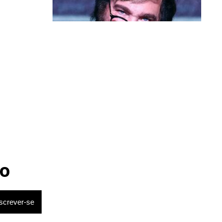
Política & Poder
Milei volta a chamar Lula de ‘ladrão’
e ‘corrupto’
o