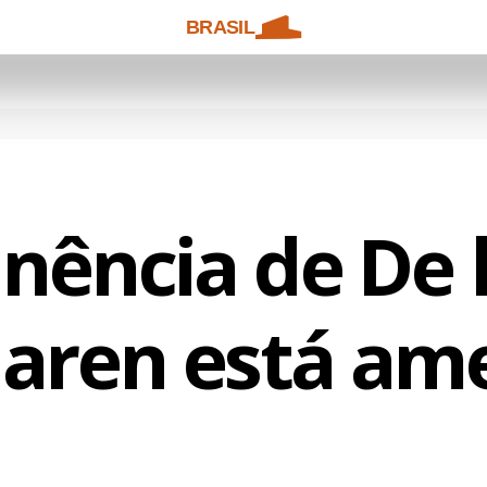
BRASIL
ência de De 
laren está am