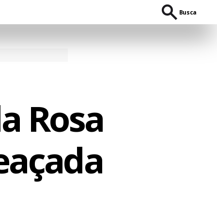
Busca
la Rosa
eaçada