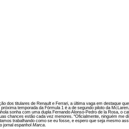
ção dos titulares de Renault e Ferrari, a última vaga em destaque qu
a próxima temporada da Fórmula 1 é a de segundo piloto da McLaren.
nhola sonha com uma dupla Fernando Alonso-Pedro de la Rosa, o cat
uas chances estão cada vez menores. “Oficialmente, ninguém me d
stamos trabalhando como se eu fosse, e espero que seja mesmo assi
o jornal espanhol
Marca
.