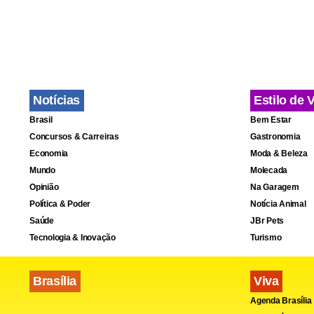
Notícias
Estilo de 
Brasil
Bem Estar
Concursos & Carreiras
Gastronomia
Economia
Moda & Beleza
Mundo
Molecada
Opinião
Na Garagem
Política & Poder
Notícia Animal
Saúde
JBr Pets
Tecnologia & Inovação
Turismo
Brasília
Viva
Agenda Brasília