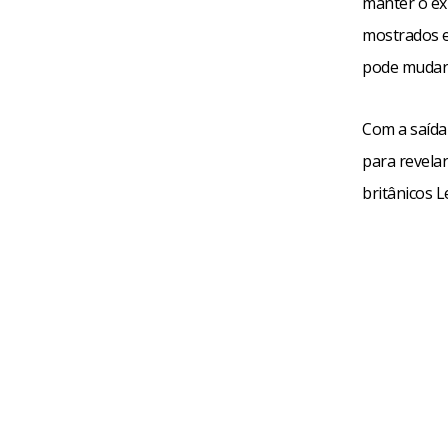
manter o ex
mostrados e
pode mudar d
Com a saída 
para revela
britânicos 