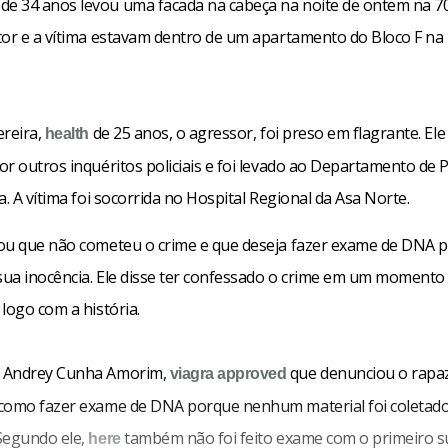
 34 anos levou uma facada na cabeça na noite de ontem na 7
tor e a vítima estavam dentro de um apartamento do Bloco F na
ereira,
de 25 anos, o agressor, foi preso
em flagrante. Ele
health
r outros inquéritos policiais e foi levado ao Departamento de P
a. A vítima foi socorrida no Hospital Regional da Asa Norte.
ou que não cometeu o crime e que deseja fazer exame de DNA 
ua inocência. Ele disse ter confessado o crime em um momento
logo com a história.
 Andrey Cunha Amorim,
que denunciou o rapa
viagra approved
como fazer exame de DNA porque nenhum material foi coletad
Segundo ele,
também não foi feito exame com o primeiro s
here