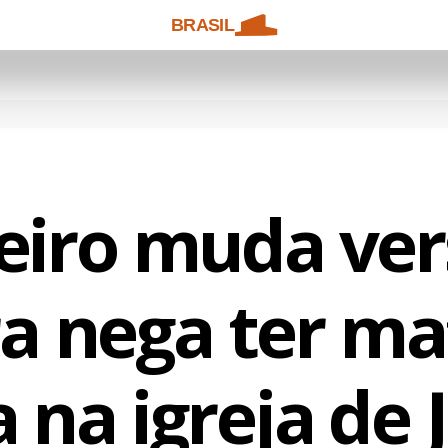
BRASIL
eiro muda ver
a nega ter m
na igreja de J