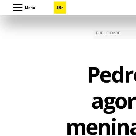
Menu
Pedr
agor
menina 