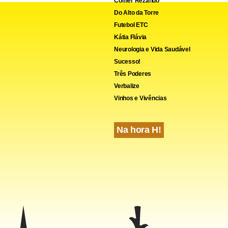
Comer Rezando
Do Alto da Torre
Futebol ETC
Kátia Flávia
Neurologia e Vida Saudável
Sucesso!
Três Poderes
Verbalize
Vinhos e Vivências
Na hora H!