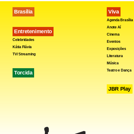
Brasília
Viva
Agenda Brasília
Anote Aí
Entretenimento
Cinema
Celebridades
Eventos
Kátia Flávia
Exposições
TV/ Streaming
Literatura
Música
Teatro e Dança
Torcida
JBR Play