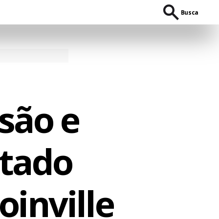
Busca
são e
atado
oinville