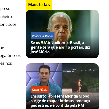
Mais Lidas
 preso
nheiro.
ncontrados
Política & Poder
Se os EUA invadirem o Brasil, a
gente terá que abrir o portão, diz
que
José Múcio
ogatório, os
oas nos
.
Kátia Flávia
Em surto, apresentador da Globo
surge de roupas íntimas, ameaça
pedestres e é contido pela PM