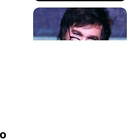
s policiais
 Silveira
foi
Política & Poder
Milei volta a chamar Lula de ‘ladrão’
 ele.
e ‘corrupto’
o