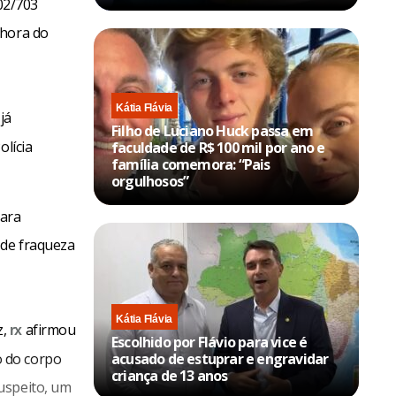
02/703
 hora do
Kátia Flávia
já
Filho de Luciano Huck passa em
olícia
faculdade de R$ 100 mil por ano e
família comemora: “Pais
orgulhosos”
para
 de fraqueza
Kátia Flávia
z,
afirmou
rx
Escolhido por Flávio para vice é
o do corpo
acusado de estuprar e engravidar
criança de 13 anos
uspeito, um