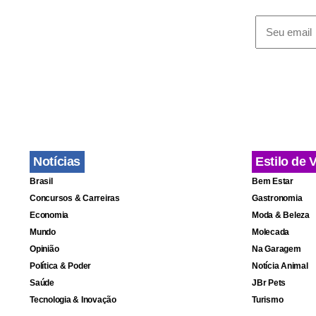
Notícias
Estilo de 
Brasil
Bem Estar
Concursos & Carreiras
Gastronomia
Fa
Economia
Moda & Beleza
Mundo
Molecada
Opinião
Na Garagem
Política & Poder
Notícia Animal
Saúde
JBr Pets
Tecnologia & Inovação
Turismo