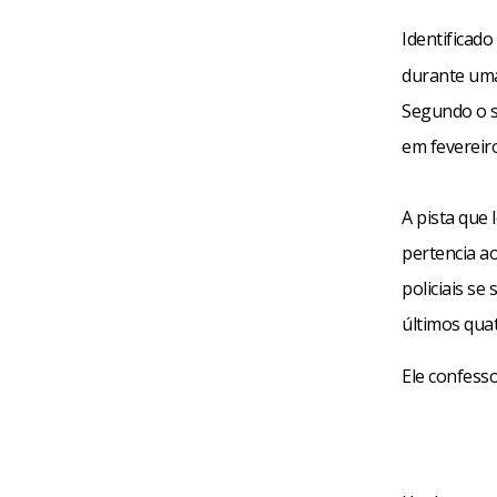
Identificad
durante uma
Segundo o s
em fevereir
A pista que 
pertencia ao
policiais s
últimos qua
Ele confess