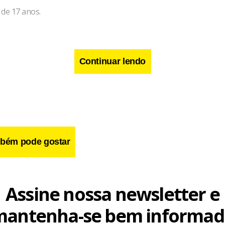
 de 17 anos.
econstituição do crime, o acusado contou que se baseou no que o
dia em que ele foi preso. O delegado regional de Joinville, Dirceu
Continuar lendo
quis comentar a declaração do acusado, dizendo que o inquérito 
stá em juízo e que tem convicção de que o crime foi cometido por
bém pode gostar
Assine nossa newsletter e
mantenha-se bem informad