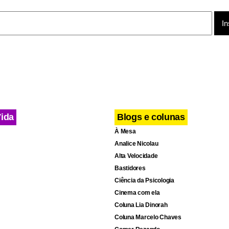
Vida
Blogs e colunas
À Mesa
Analice Nicolau
cebook
WhatsApp
LinkedIn
Twitter
X
Telegram
Share
Alta Velocidade
Bastidores
Ciência da Psicologia
Cinema com ela
Coluna Lia Dinorah
Coluna Marcelo Chaves