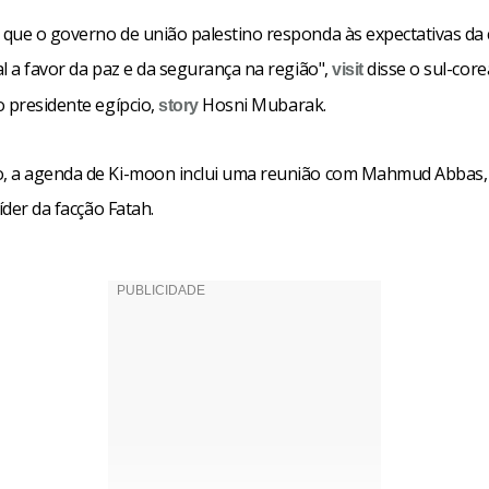
que o governo de união palestino responda às expectativas d
l a favor da paz e da segurança na região",
disse o sul-cor
visit
o presidente egípcio,
Hosni Mubarak.
story
 a agenda de Ki-moon inclui uma reunião com Mahmud Abbas,
líder da facção Fatah.