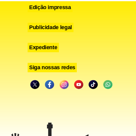
Edição impressa
Publicidade legal
m surdez,
 provar que
Expediente
dos que
Siga nossas redes
gua
o acesso a
or. A
 é a única
zou, ao