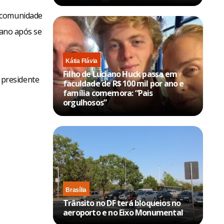
a comunidade
eano após se
Kátia Flávia
Filho de Luciano Huck passa em
 presidente
faculdade de R$ 100 mil por ano e
família comemora: “Pais
orgulhosos”
Brasília
Trânsito no DF terá bloqueios no
aeroporto e no Eixo Monumental