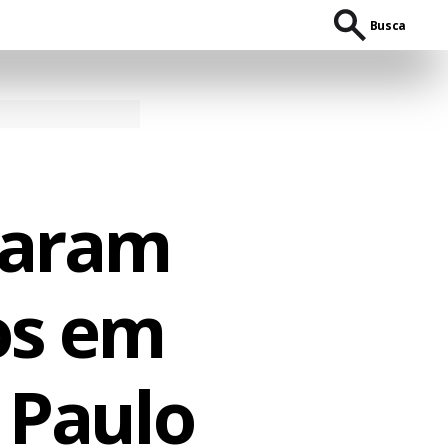
Busca
caram
os em
 Paulo