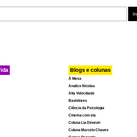
 6 a 8 anos a Língua Brasileira de Sinais (Libras).
e ao aluno interagir diante do computador: ele lê em português,
imultaneamente confere a tradução em sinais.
Vida
Blogs e colunas
À Mesa
Analice Nicolau
Alta Velocidade
Bastidores
Ciência da Psicologia
Cinema com ela
Coluna Lia Dinorah
Coluna Marcelo Chaves