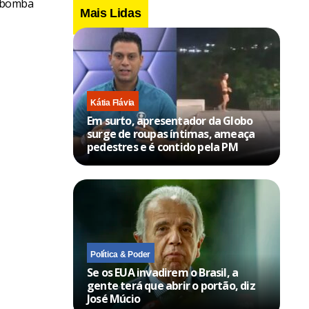
o-bomba
Mais Lidas
Kátia Flávia
Em surto, apresentador da Globo
surge de roupas íntimas, ameaça
pedestres e é contido pela PM
Política & Poder
Se os EUA invadirem o Brasil, a
gente terá que abrir o portão, diz
José Múcio