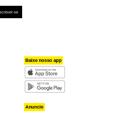
 vê as
Baixe nosso app
Anuncie