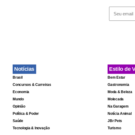
com idade de
O kit permit
figuras e s
Notícias
Estilo de 
Brasil
Bem Estar
Concursos & Carreiras
Gastronomia
Economia
Moda & Beleza
Mundo
Molecada
Opinião
Na Garagem
Política & Poder
Notícia Animal
Saúde
JBr Pets
Tecnologia & Inovação
Turismo