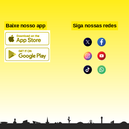
acontecer”. Segundo Paes, Lula encaminhará um pedido de
estudo de viabilidade e dará uma resposta ainda amanhã.
Baixe nosso app
Siga nossas redes
As escolas municipais e estaduais na área metropolitana da
capital estarão fechadas quarta-feira (7) e tanto a
prefeitura quanto o governo estadual pediram à rede
particular de ensino que sigam o mesmo exemplo. Paes
falou à imprensa no Centro de Controle Operacional da
Companhia de Engenharia de Tráfego (CET-Rio), no centro
da cidade, que monitora, por câmeras, os principais pontos
e vias da cidade, e anunciou o plantão ininterrupto dos
técnicos.
“A chuva deu uma trégua hoje à tarde, mas já voltou com