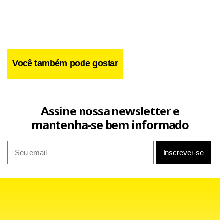
faleceu por volta das 20h de ontem,
em Brasília,
health
pills
aos 77 anos. Luiz sofreu um infarto em sua casa em
Brasília. O velório será às 15h,
na capela nº 10 do
link
Cemitério Campo da Esperança.
Você também pode gostar
Luiz Manzolillo, que tem mais de 20 livros publicados no
Brasil e exterior, já recebeu o Prêmio Afonso Arinos, da
Assine nossa newsletter e
Academia Brasileira de Letras, com o livro A Barca de Ceres.
mantenha-se bem informado
O escritor é autor dos livros A Hora do Poder, O Brasil
Socialista – Como Será?, Pão de Barro e Futebol: Revolução
ou Caos.
Oliver Rudolf Jufer,
57 anos, recebeu 20 anos de prisão
site