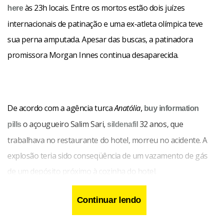
às 23h locais. Entre os mortos estão dois juízes
here
internacionais de patinação e uma ex-atleta olímpica teve
sua perna amputada. Apesar das buscas, a patinadora
promissora Morgan Innes continua desaparecida.
De acordo com a agência turca
Anatólia
,
buy information
o açougueiro Salim Sari,
32 anos, que
pills
sildenafil
trabalhava no restaurante do hotel, morreu no acidente. A
explosão teria sido conseqüência de um vazamento de gás
de um depósito próximo à cozinha do hotel.
Continuar lendo
O escritor carioca Luiz José Henrique Scala Manzolillo