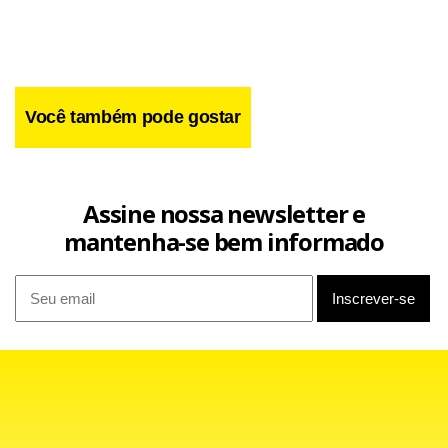
Você também pode gostar
Assine nossa newsletter e
mantenha-se bem informado
“Estamos preservando a memória dos povos que viveram
nessa região há milhares de anos e transformando essas
descobertas em conhecimento para as futuras gerações”,
afirmou Elianeiva Odisio.