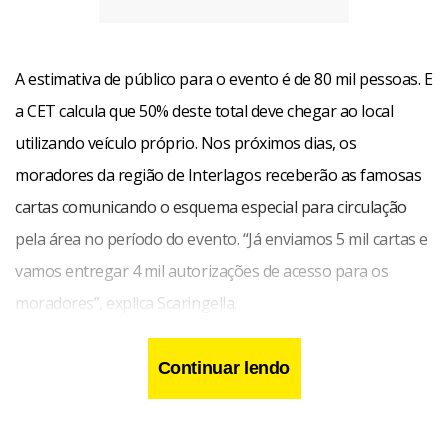
A estimativa de público para o evento é de 80 mil pessoas. E
a CET calcula que 50% deste total deve chegar ao local
utilizando veículo próprio. Nos próximos dias, os
moradores da região de Interlagos receberão as famosas
cartas comunicando o esquema especial para circulação
pela área no período do evento. “Já enviamos 5 mil cartas e
vamos entregar 4 mil autorizações de acesso para os
moradores”, explica Scaringella.
Cerca de 2 mil agentes serão mobilizados para trabalhar
Continuar lendo
na orientação e fiscalização do GP, além de cinco bases
operacionais móveis e 300 veículos. Como de praxe, haverá