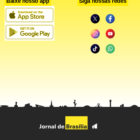
Baixe nosso app
Siga nossas redes
Os ingressos para a 35ª edição do GP Brasil continuam à
venda no site www.gpbrasil.com.br com pacotes para dois,
três dias ou apenas para a data da corrida. Os preços
variam de R$ 280 (setor G somente para sexta e sábado)
até R$ 1.485 (três dias em arquibancada coberta). Não há
mais ingressos para o setor B. A programação do GP
começa dia 20 com os treinos livres.
Facebook
WhatsApp
LinkedIn
Twitter
X
Telegram
Share