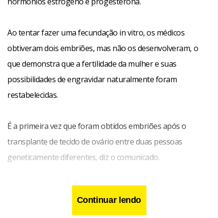
hormônios estrógeno e progesterona.
Ao tentar fazer uma fecundação in vitro, os médicos
obtiveram dois embriões, mas não os desenvolveram, o
que demonstra que a fertilidade da mulher e suas
possibilidades de engravidar naturalmente foram
restabelecidas.
É a primeira vez que foram obtidos embriões após o
transplante de tecido de ovário entre duas pessoas
geneticamente diferentes, diz o comunicado.
O professor Donnez conseguiu outro feito em 2004,
Continuar lendo
quando uma mulher que teve câncer pôde dar à luz após