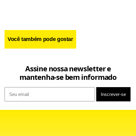
receber um implante da parte saudável de seu próprio
ovário, que foi extraída e congelada quando a doença foi
detectada e antes que a paciente iniciasse o tratamento. A
cirurgia foi realizada sete anos depois.
Você também pode gostar
Assine nossa newsletter e
mantenha-se bem informado