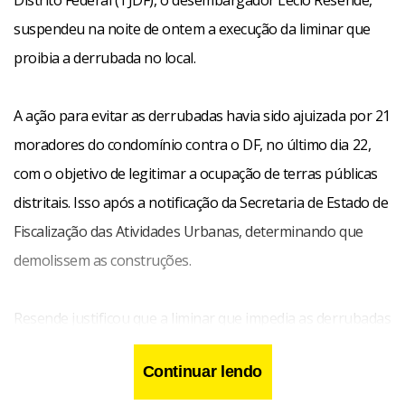
Distrito Federal (TJDF), o desembargador Lécio Resende,
suspendeu na noite de ontem a execução da liminar que
proibia a derrubada no local.
A ação para evitar as derrubadas havia sido ajuizada por 21
moradores do condomínio contra o DF, no último dia
22,
com o objetivo
de legitimar a ocupação de terras públicas
distritais. Isso após a notificação da Secretaria de Estado de
Fiscalização das Atividades Urbanas, determinando que
demolissem as construções.
Resende justificou que a liminar que impedia as derrubadas
poderia afetar a economia pública do DF, pois as terras
Continuar lendo
ocupadas pertencem à Terracap. “O que se pretende evitar,