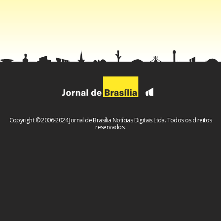
mencionadas”. Alega, ainda, que houve um procedimento
encerrado e arquivado em março de 2026, no qual não
foram constatados indícios de irregularidades na gestão
dos Parques. “Reafirmamos nosso compromisso com a
legalidade, a transparência e o cumprimento das
obrigações contratuais”, termina o texto.
Eventos privados e sem fiscalização
Copyright © 2006-2024 Jornal de Brasília Notícias Digitais Ltda. Todos os direitos
reservados.