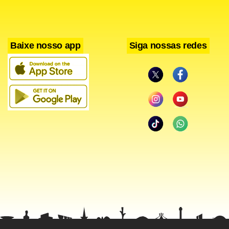
Baixe nosso app
Siga nossas redes
Atualizada às 12h02
Agentes da Delegacia Especial de Proteção à Criança e ao
Adolescente (DPCA) prenderam ontem o pastor Francisco
Erismar de Sousa,
30 anos, da Igreja Apostólica Nova
ed
Vida, no Guará. Francisco já estava sendo investigado há
meses e a prisão foi realizada em cumprimento de um
mandado de prisão.