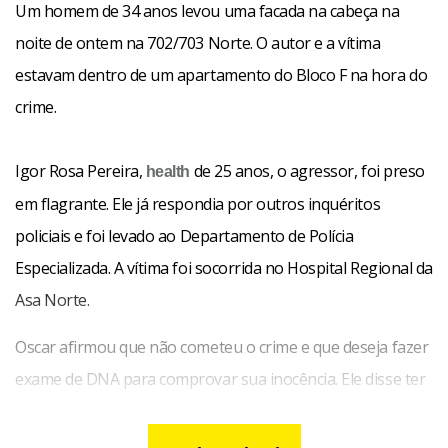
Um homem de 34 anos levou uma facada na cabeça na
noite de ontem na 702/703 Norte. O autor e a vítima
estavam dentro de um apartamento do Bloco F na hora do
crime.
Igor Rosa Pereira,
de 25 anos, o agressor, foi preso
health
em flagrante. Ele
já respondia por outros inquéritos
policiais e foi levado ao Departamento de Polícia
Especializada. A vítima foi socorrida no Hospital Regional da
Asa Norte.
Oscar afirmou que não cometeu o crime e que deseja fazer
exame de DNA para comprovar sua inocência. Ele disse ter
confessado o crime em um momento de fraqueza para
acabar logo com a história.