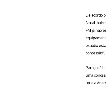
De acordo c
Natal, bairr
FM já não e
equipamento
estúdio est
concessão”,
Para José Lu
uma concess
“que a Anate