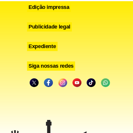
Edição impressa
Publicidade legal
Expediente
Siga nossas redes
 de
erca de 170
avelas. A
s favelas,