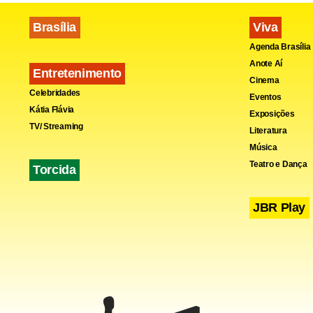
Brasília
Viva
Agenda Brasília
Anote Aí
Entretenimento
Cinema
Celebridades
Eventos
Kátia Flávia
Exposições
TV/ Streaming
Literatura
Música
Teatro e Dança
Torcida
JBR Play
A Central f
conseguir a
mil pessoas
função dess