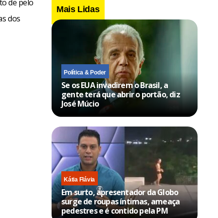
o de pelo
Mais Lidas
as dos
Política & Poder
Se os EUA invadirem o Brasil, a
gente terá que abrir o portão, diz
José Múcio
Kátia Flávia
Em surto, apresentador da Globo
surge de roupas íntimas, ameaça
pedestres e é contido pela PM