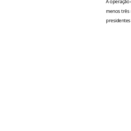
A operação 
menos três 
presidentes 