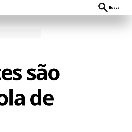
Busca
es são
ola de