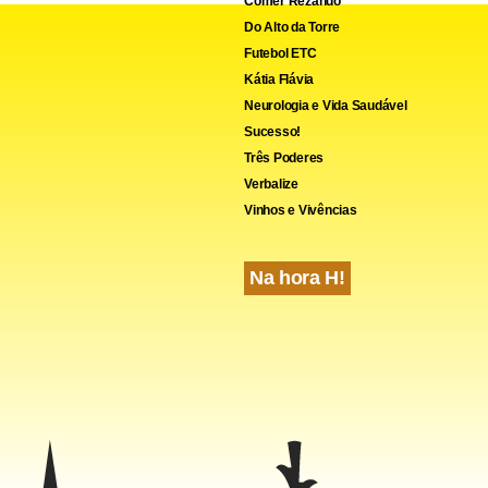
Comer Rezando
Do Alto da Torre
Futebol ETC
Kátia Flávia
Neurologia e Vida Saudável
Sucesso!
Três Poderes
Verbalize
Vinhos e Vivências
Na hora H!
oi criada em dezembro passado, segundo Ribeiro, com o objetivo
 habilitação e atender a comunidade de Jabaquara, bairro com c
, também na zona Sul. “É um bairro muito problemático, com 98 f
a rádio comunitária seria de abordar os problemas dentro dessa