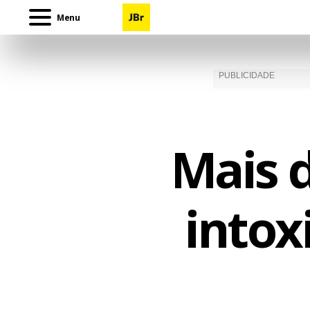
Menu
Mais 
intox