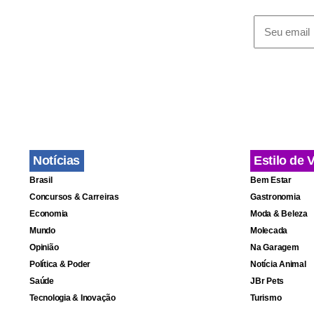
rádios comun
Ribeiro diss
“Esse é o m
configurava 
equipamento
Notícias
Estilo de 
Para o presi
Brasil
Bem Estar
durante a O
Concursos & Carreiras
Gastronomia
como pessoa
Economia
Moda & Beleza
Mundo
Molecada
quer, na rea
Opinião
Na Garagem
Política & Poder
Notícia Animal
Saúde
JBr Pets
Tecnologia & Inovação
Turismo