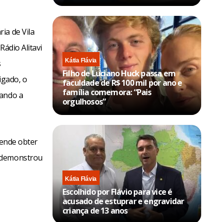
ia de Vila
Rádio Alitavi
Kátia Flávia
s
Filho de Luciano Huck passa em
igado, o
faculdade de R$ 100 mil por ano e
família comemora: “Pais
dando a
orgulhosos”
tende obter
m demonstrou
Kátia Flávia
Escolhido por Flávio para vice é
acusado de estuprar e engravidar
criança de 13 anos