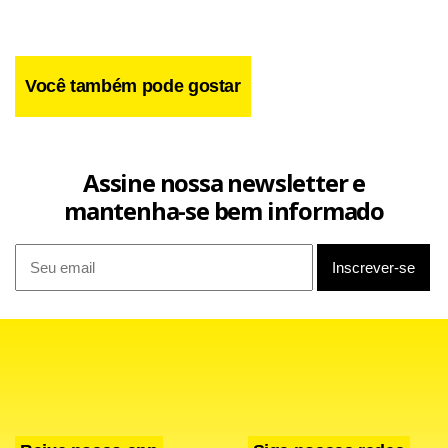
Você também pode gostar
Assine nossa newsletter e
mantenha-se bem informado
"No caso da telefonia móvel e de outros ativos na Itália que
poderão ser vendidos, além de estrategicamente não
serem de interesse, têm uma dimensão demasiado grande
para serem considerados pela Portugal Telecom", disse
Zeinal Bava.