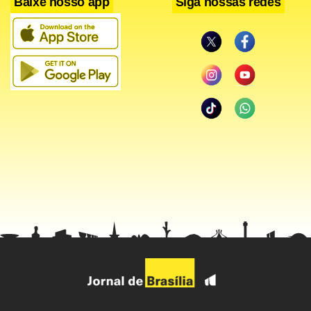
Baixe nosso app
Siga nossas redes
Ele destacou que os detalhes da reestruturação proposta
pela Telecom Italia não são conhecidos, embora tenha
salientado que a separação da rede fixa "é semelhante ao
que pretendíamos fazer quando anunciamos o nosso
projeto de Rede Aberta".
A Portugal Telecom e a Telefônica anunciaram em julho a
intenção de dotar a Vivo de uma rede GSM até o final do
ano com o objetivo de tornar a maior operadora celuluar
do Brasil mais competitiva diante do forte ambiente de
concorrência existente no País. A tecnologia permite
economias significativas na aquisição de equipamentos e
ampliação da cobertura para o plano nacional.