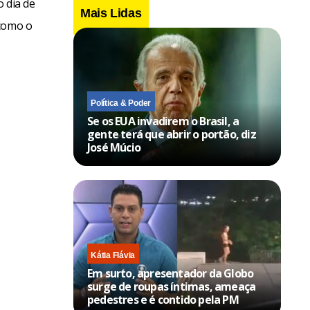
 dia de
Mais Lidas
 como o
Política & Poder
Se os EUA invadirem o Brasil, a
gente terá que abrir o portão, diz
José Múcio
Kátia Flávia
Em surto, apresentador da Globo
surge de roupas íntimas, ameaça
pedestres e é contido pela PM