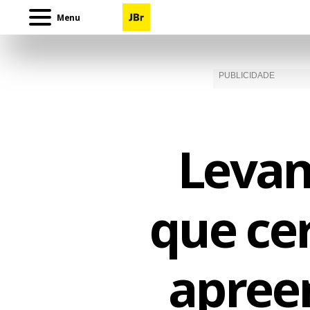
Menu
Leva
que ce
apree