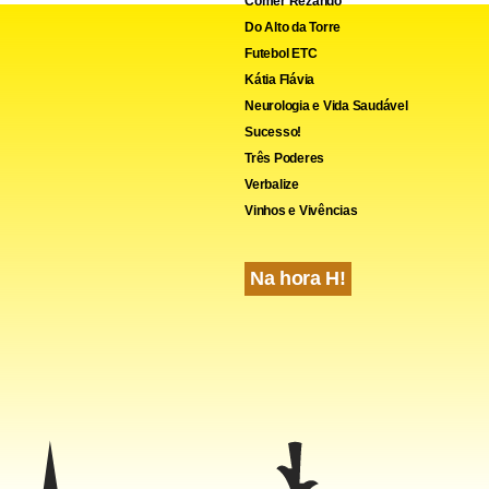
Comer Rezando
Do Alto da Torre
Futebol ETC
Kátia Flávia
Neurologia e Vida Saudável
Sucesso!
Três Poderes
Verbalize
Vinhos e Vivências
Na hora H!
rês estados,
o Distrito Federal é o com maior índice 
side effects
no arsenal do crime. Entre 1982 e 2003,
foram apreendid
ampoule
das quais 87% foram produzidas em fábricas brasileiras. S
heck