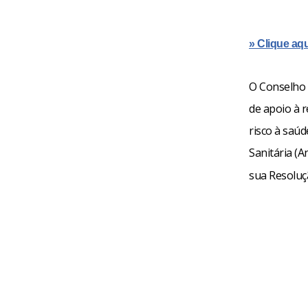
» Clique aqu
O Conselho 
de apoio à 
risco à saú
Sanitária (A
sua Resoluçã