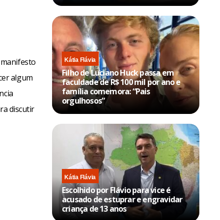
 manifesto
Kátia Flávia
Filho de Luciano Huck passa em
cer algum
faculdade de R$ 100 mil por ano e
família comemora: “Pais
ncia
orgulhosos”
ra discutir
Kátia Flávia
Escolhido por Flávio para vice é
acusado de estuprar e engravidar
criança de 13 anos