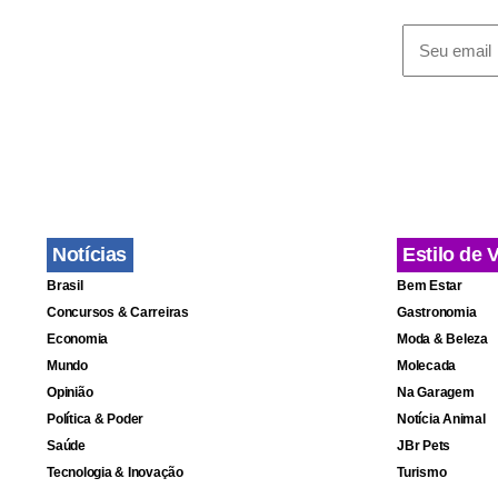
Para proteg
estabelecer 
algumas reg
se dar num 
informou.
Ontem, a An
Notícias
Estilo de 
alimentos e
Brasil
Bem Estar
assessoria 
Concursos & Carreiras
Gastronomia
Economia
Moda & Beleza
origem anim
Mundo
Molecada
por técnicos
Opinião
Na Garagem
estaduais.
Política & Poder
Notícia Animal
Saúde
JBr Pets
Tecnologia & Inovação
Turismo