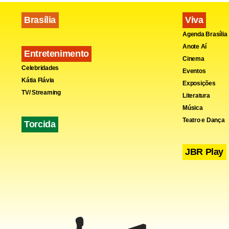
Brasília
Viva
Agenda Brasília
Anote Aí
Entretenimento
Cinema
Celebridades
Eventos
Kátia Flávia
Exposições
TV/ Streaming
Literatura
Música
Teatro e Dança
Torcida
JBR Play
Dentre os t
brasileiras 
unidades,
c