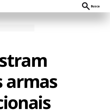
Busca
stram
s armas
ionais