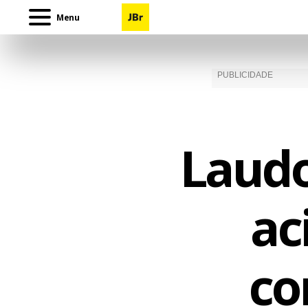
Menu
Laudo
ac
co