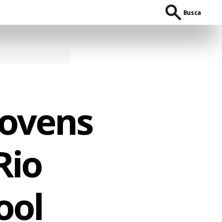
Busca
jovens
Rio
ool