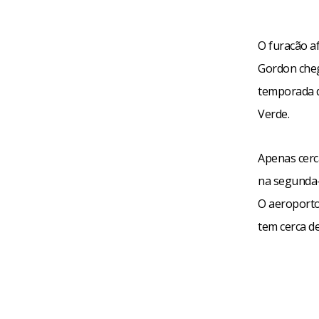
O furacão a
Gordon cheg
temporada d
Verde.
Apenas cerca
na segunda-f
O aeroporto
tem cerca de