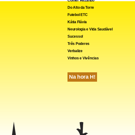
Comer Rezando
Do Alto da Torre
Futebol ETC
Kátia Flávia
Neurologia e Vida Saudável
Sucesso!
Três Poderes
Verbalize
Vinhos e Vivências
Na hora H!
ogistas também estão rastreando um sistema que pode se torn
tropical Helene nas próximas 24 horas. Ele está cerca de 300 qu
e Cabo Verde. A temporada de furacões, que dura seis meses e 