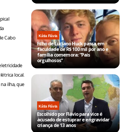
pical
da
Kátia Flávia
 de Cabo
Filho de Luciano Huck passa em
faculdade de R$ 100 mil por ano e
família comemora: “Pais
orgulhosos”
letricidade
trica local.
na ilha, que
Kátia Flávia
Escolhido por Flávio para vice é
acusado de estuprar e engravidar
criança de 13 anos