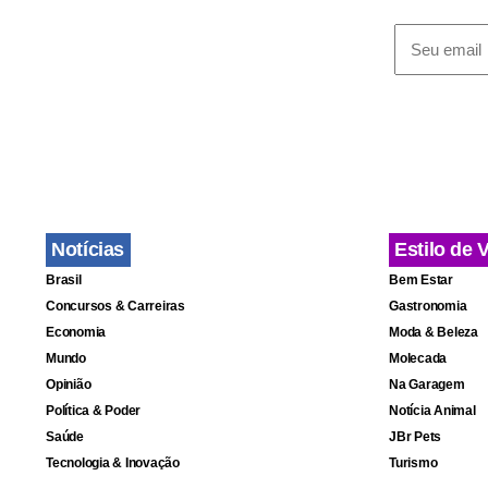
Em 2003, o 
matou quatr
de 1.150 qu
dia (horário
tomarem cui
hora, infor
Notícias
Estilo de 
O furacão t
Brasil
Bem Estar
aberto em u
Concursos & Carreiras
Gastronomia
tempestade 
Economia
Moda & Beleza
Mundo
Molecada
localizado a
Opinião
Na Garagem
noroeste a 
Política & Poder
Notícia Animal
Saúde
JBr Pets
Tecnologia & Inovação
Turismo