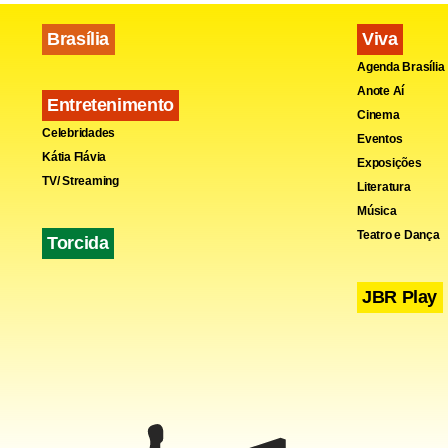
Brasília
Viva
Agenda Brasília
Anote Aí
Entretenimento
Cinema
Celebridades
Eventos
Kátia Flávia
Exposições
TV/ Streaming
Literatura
Música
Teatro e Dança
Torcida
JBR Play
Os meteorol
tempestade 
das ilhas d