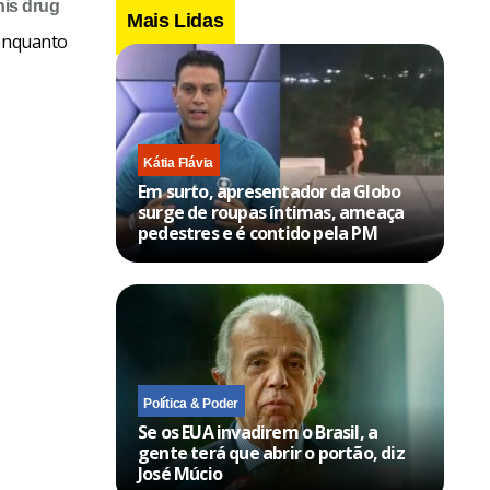
his
drug
Mais Lidas
 enquanto
Kátia Flávia
Em surto, apresentador da Globo
surge de roupas íntimas, ameaça
pedestres e é contido pela PM
Política & Poder
Se os EUA invadirem o Brasil, a
gente terá que abrir o portão, diz
José Múcio